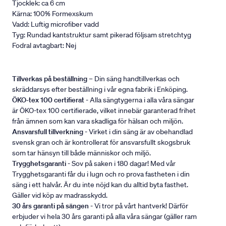
Tjocklek: ca 6 cm
Kärna: 100% Formexskum
Vadd: Luftig microfiber vadd
Tyg: Rundad kantstruktur samt pikerad följsam stretchtyg
Fodral avtagbart: Nej
Tillverkas på beställning
– Din säng handtillverkas och
skräddarsys efter beställning i vår egna fabrik i Enköping.
ÖKO-tex 100 certifierat
- Alla sängtygerna i alla våra sängar
är ÖKO-tex 100 certifierade, vilket innebär garanterad frihet
från ämnen som kan vara skadliga för hälsan och miljön.
Ansvarsfull tillverkning
- Virket i din säng är av obehandlad
svensk gran och är kontrollerat för ansvarsfullt skogsbruk
som tar hänsyn till både människor och miljö.
Trygghetsgaranti
- Sov på saken i 180 dagar! Med vår
Trygghetsgaranti får du i lugn och ro prova fastheten i din
säng i ett halvår. Är du inte nöjd kan du alltid byta fasthet.
Gäller vid köp av madrasskydd.
30 års garanti på sängen
- Vi tror på vårt hantverk! Därför
erbjuder vi hela 30 års garanti på alla våra sängar (gäller ram