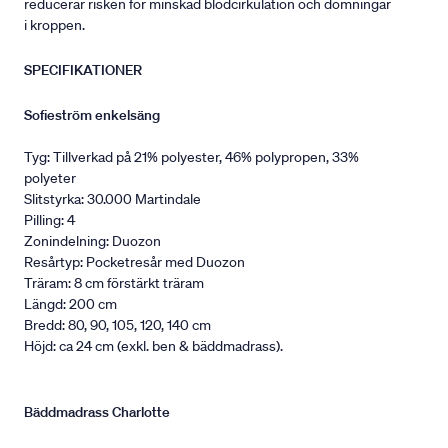
reducerar risken för minskad blodcirkulation och domningar
i kroppen.
SPECIFIKATIONER
Sofieström enkelsäng
Tyg: Tillverkad på 21% polyester, 46% polypropen, 33%
polyeter
Slitstyrka: 30.000 Martindale
Pilling: 4
Zonindelning: Duozon
Resårtyp: Pocketresår med Duozon
Träram: 8 cm förstärkt träram
Längd: 200 cm
Bredd: 80, 90, 105, 120, 140 cm
Höjd: ca 24 cm (exkl. ben & bäddmadrass).
Bäddmadrass Charlotte