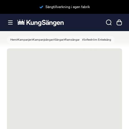
Sängtillverkning i egen fabrik
Hem
Kampanjer
Kampanjsängar
Sängar
Ramsängar
Sofieström Enkelsäng