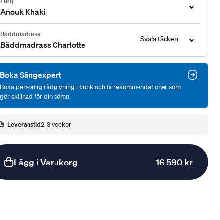
Färg
Anouk Khaki
Bäddmadrass
Svala täcken
Bäddmadrass Charlotte
Boka Sängexpert
Boka personlig rådgivning i butik och få rekommendationer som
gör skillnad för din sömn.
Leveranstid
2-3 veckor
Lägg i Varukorg
16 590 kr