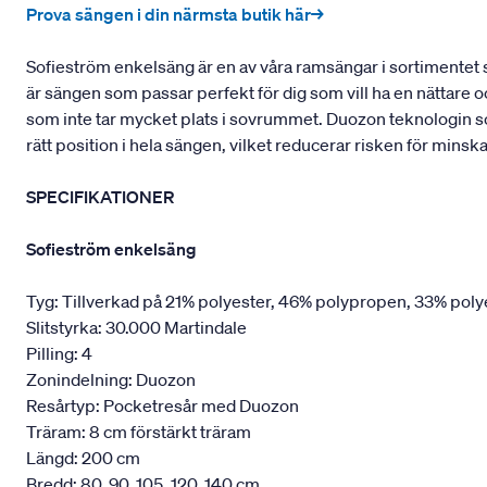
Prova sängen i din närmsta butik här→
Sofieström enkelsäng är en av våra ramsängar i sortimentet 
är sängen som passar perfekt för dig som vill ha en nättare 
som inte tar mycket plats i sovrummet. Duozon teknologin som
rätt position i hela sängen, vilket reducerar risken för mins
SPECIFIKATIONER
Sofieström enkelsäng
Tyg: Tillverkad på 21% polyester, 46% polypropen, 33% poly
Slitstyrka: 30.000 Martindale
Pilling: 4
Zonindelning: Duozon
Resårtyp: Pocketresår med Duozon
Träram: 8 cm förstärkt träram
Längd: 200 cm
Bredd: 80, 90, 105, 120, 140 cm