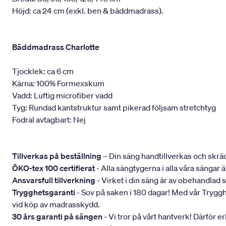
Höjd: ca 24 cm (exkl. ben & bäddmadrass).
Bäddmadrass Charlotte
Tjocklek: ca 6 cm
Kärna: 100% Formexskum
Vadd: Luftig microfiber vadd
Tyg: Rundad kantstruktur samt pikerad följsam stretchtyg
Fodral avtagbart: Nej
Tillverkas på beställning
– Din säng handtillverkas och skräd
ÖKO-tex 100 certifierat
- Alla sängtygerna i alla våra sängar
Ansvarsfull tillverkning
- Virket i din säng är av obehandlad 
Trygghetsgaranti
- Sov på saken i 180 dagar! Med vår Trygghets
vid köp av madrasskydd.
30 års garanti på sängen
- Vi tror på vårt hantverk! Därför e