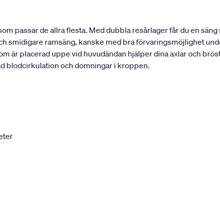
som passar de allra flesta. Med dubbla resårlager får du en sän
och smidigare ramsäng, kanske med bra förvaringsmöjlighet undert
 är placerad uppe vid huvudändan hjälper dina axlar och bröstryg
kad blodcirkulation och domningar i kroppen.
eter