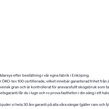
darsys efter beställning i vår egna fabrik i Enköping.
 är ÖKO-tex 100 certifierade, vilket innebär garanterad frihet frå
svensk gran och är kontrollerat för ansvarsfullt skogsbruk som ta
garanti får du i lugn och ro prova fastheten i din säng i ett halvå
rbjuder vi hela 30 års garanti på alla våra sängar (gäller ram och f