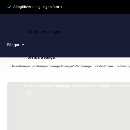
Ramsängar
Sängtillverkning i egen fabrik
Kontinentalsängar
Sängar
Ställbara sängar
Hem
Kampanjer
Kampanjsängar
Sängar
Ramsängar
Sofieström Enkelsäng
Boka Sängexpert
Boka personlig rådgivning i butik och få rekommendationer som 