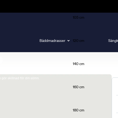
105 cm
Bäddmadrasser
120 cm
Sängk
140 cm
gör skillnad för din sömn.
160 cm
180 cm