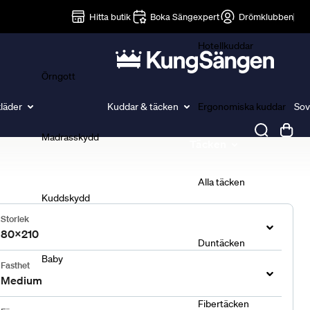
Lakan
Hitta butik
Boka Sängexpert
Drömklubben
Hotellkuddar
Örngott
läder
Kuddar & täcken
Ergonomiska kuddar
Sov
Madrasskydd
Täcken
Alla täcken
Kuddskydd
Storlek
80x210
Duntäcken
Baby
Fasthet
Medium
Fibertäcken