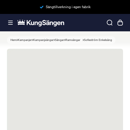
Sängtillverkning i egen fabrik
Hem
Kampanjer
Kampanjsängar
Sängar
Ramsängar
Sofieström Enkelsäng