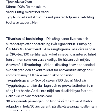
Tjocklek: ca 6 cm
Kärna: 100% Formexskum
Vadd: Luftig microfiber vadd
Tyg: Rundad kantstruktur samt pikerad följsam stretchtyg
Fodral avtagbart: Nej
Tillverkas på beställning
– Din säng handtillverkas och
skräddarsys efter beställning i vår egna fabrik i Enköping.
ÖKO-tex 100 certifierat
- Alla sängtygerna i alla våra sängar
är ÖKO-tex 100 certifierade, vilket innebär garanterad frihet
från ämnen som kan vara skadliga för hälsan och miljön.
Ansvarsfull tillverkning
- Virket i din säng är av obehandlad
svensk gran och är kontrollerat för ansvarsfullt skogsbruk
som tar hänsyn till både människor och miljö.
Trygghetsgaranti
- Sov på saken i 180 dagar! Med vår
Trygghetsgaranti får du i lugn och ro prova fastheten i din
säng i ett halvår. Är du inte nöjd kan du alltid byta fasthet.
Gäller vid köp av madrasskydd.
30 års garanti på sängen
- Vi tror på vårt hantverk! Därför
erbjuder vi hela 30 års garanti på alla våra sängar (gäller ram