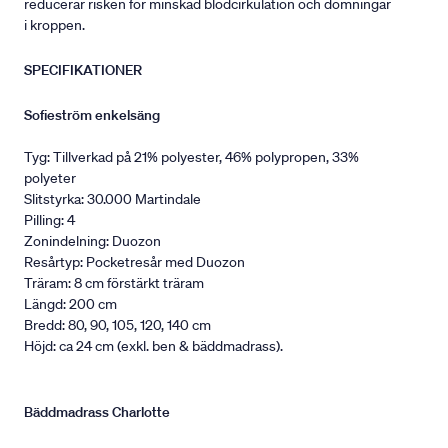
reducerar risken för minskad blodcirkulation och domningar
i kroppen.
SPECIFIKATIONER
Sofieström enkelsäng
Tyg: Tillverkad på 21% polyester, 46% polypropen, 33%
polyeter
Slitstyrka: 30.000 Martindale
Pilling: 4
Zonindelning: Duozon
Resårtyp: Pocketresår med Duozon
Träram: 8 cm förstärkt träram
Längd: 200 cm
Bredd: 80, 90, 105, 120, 140 cm
Höjd: ca 24 cm (exkl. ben & bäddmadrass).
Bäddmadrass Charlotte