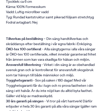
Tjocklek: ca 6 cm
Kärna: 100% Formexskum
Vadd: Luftig microfiber vadd
Tyg: Rundad kantstruktur samt pikerad följsam stretchtyg
Fodral avtagbart: Nej
Tillverkas på beställning
– Din säng handtillverkas och
skräddarsys efter beställning i vår egna fabrik i Enköping.
ÖKO-tex 100 certifierat
- Alla sängtygerna i alla våra sängar
är ÖKO-tex 100 certifierade, vilket innebär garanterad frihet
från ämnen som kan vara skadliga för hälsan och miljön.
Ansvarsfull tillverkning
- Virket i din säng är av obehandlad
svensk gran och är kontrollerat för ansvarsfullt skogsbruk
som tar hänsyn till både människor och miljö.
Trygghetsgaranti
- Sov på saken i 180 dagar! Med vår
Trygghetsgaranti får du i lugn och ro prova fastheten i din
säng i ett halvår. Är du inte nöjd kan du alltid byta fasthet.
Gäller vid köp av madrasskydd.
30 års garanti på sängen
- Vi tror på vårt hantverk! Därför
erbjuder vi hela 30 års garanti på alla våra sängar (gäller ram