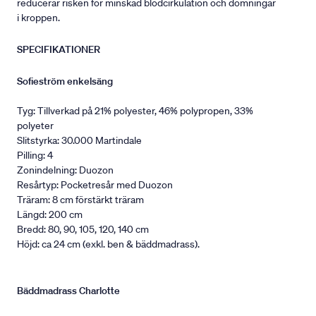
reducerar risken för minskad blodcirkulation och domningar
i kroppen.
SPECIFIKATIONER
Sofieström enkelsäng
Tyg: Tillverkad på 21% polyester, 46% polypropen, 33%
polyeter
Slitstyrka: 30.000 Martindale
Pilling: 4
Zonindelning: Duozon
Resårtyp: Pocketresår med Duozon
Träram: 8 cm förstärkt träram
Längd: 200 cm
Bredd: 80, 90, 105, 120, 140 cm
Höjd: ca 24 cm (exkl. ben & bäddmadrass).
Bäddmadrass Charlotte