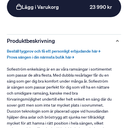
Lägg i Varukorg
23 990 kr
Produktbeskrivning
Beställ tygprov och få ett personligt erbjudande här→
Prova sängen i din närmsta butik här→
Sofieström enkelsäng är en av våra ramsängar i sortimentet
som passar de allra flesta. Med dubbla resårlager får du en
säng som ger dig bra komfort under många år. Sofieström
är sängen som passar perfekt för dig som vill ha en nättare
och smidigare ramsäng, kanske med bra
förvaringsmöjlighet undertill eller helt enkelt en säng där du
sover gott men som inte tar mycket plats i sovrummet.
Duozon teknologin som är placerad uppe vid huvudändan
hjälper dina axlar och bröstrygg att sjunka ner tillräckligt
mycket för att hamna i rätt position i hela sängen, vilket