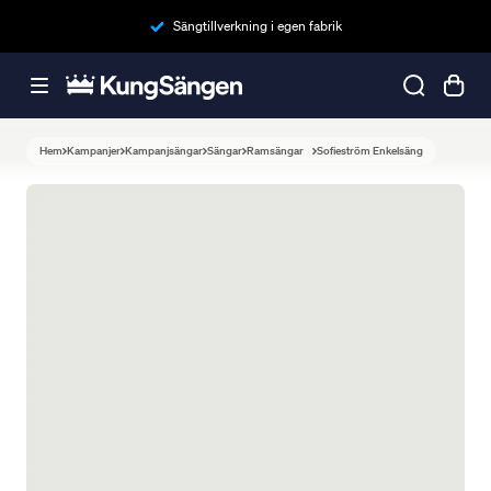
Sängtillverkning i egen fabrik
Hem
Kampanjer
Kampanjsängar
Sängar
Ramsängar
Sofieström Enkelsäng