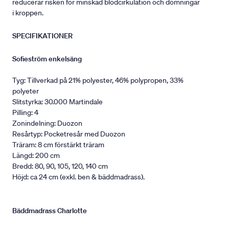
reducerar risken för minskad blodcirkulation och domningar
i kroppen.
SPECIFIKATIONER
Sofieström enkelsäng
Tyg: Tillverkad på 21% polyester, 46% polypropen, 33%
polyeter
Slitstyrka: 30.000 Martindale
Pilling: 4
Zonindelning: Duozon
Resårtyp: Pocketresår med Duozon
Träram: 8 cm förstärkt träram
Längd: 200 cm
Bredd: 80, 90, 105, 120, 140 cm
Höjd: ca 24 cm (exkl. ben & bäddmadrass).
Bäddmadrass Charlotte