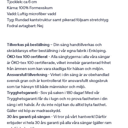
Tjocklek: ca 6 cm
Kärna: 100% Formexskum
Vadd: Luftig microfiber vadd
Tyg: Rundad kantstruktur samt pikerad följsam stretchtyg
Fodral avtagbart: Nej
Tillverkas på beställning
– Din säng handtillverkas och
skräddarsys efter beställning i vår egna fabrik i Enköping.
ÖKO-tex 100 certifierat
- Alla sängtygerna i alla våra sängar
är ÖKO-tex 100 certifierade, vilket innebär garanterad frihet
från ämnen som kan vara skadliga för hälsan och miljön.
Ansvarsfull tillverkning
- Virket i din säng är av obehandlad
svensk gran och är kontrollerat för ansvarsfullt skogsbruk
som tar hänsyn till både människor och miljö.
Trygghetsgaranti
- Sov på saken i 180 dagar! Med vår
Trygghetsgaranti får du i lugn och ro prova fastheten i din
säng i ett halvår. Är du inte nöjd kan du alltid byta fasthet.
Gäller vid köp av madrasskydd.
30 års garanti på sängen
- Vi tror på vårt hantverk! Därför
erbjuder vi hela 30 års garanti på alla våra sängar (gäller ram