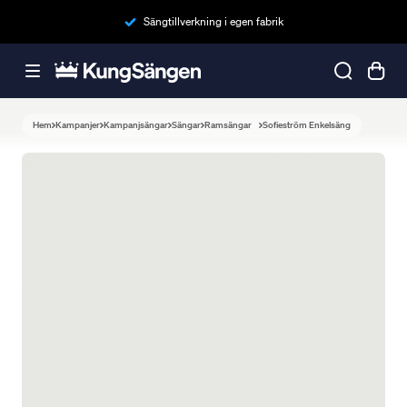
Sängtillverkning i egen fabrik
Hem
Kampanjer
Kampanjsängar
Sängar
Ramsängar
Sofieström Enkelsäng