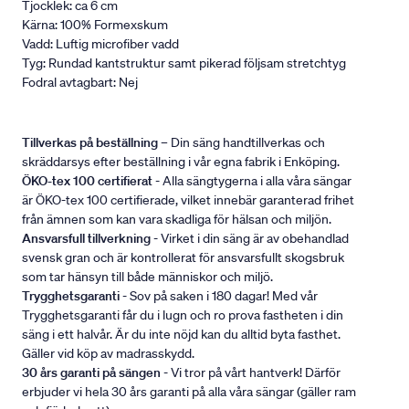
Tjocklek: ca 6 cm
Kärna: 100% Formexskum
Vadd: Luftig microfiber vadd
Tyg: Rundad kantstruktur samt pikerad följsam stretchtyg
Fodral avtagbart: Nej
Tillverkas på beställning
– Din säng handtillverkas och
skräddarsys efter beställning i vår egna fabrik i Enköping.
ÖKO-tex 100 certifierat
- Alla sängtygerna i alla våra sängar
är ÖKO-tex 100 certifierade, vilket innebär garanterad frihet
från ämnen som kan vara skadliga för hälsan och miljön.
Ansvarsfull tillverkning
- Virket i din säng är av obehandlad
svensk gran och är kontrollerat för ansvarsfullt skogsbruk
som tar hänsyn till både människor och miljö.
Trygghetsgaranti
- Sov på saken i 180 dagar! Med vår
Trygghetsgaranti får du i lugn och ro prova fastheten i din
säng i ett halvår. Är du inte nöjd kan du alltid byta fasthet.
Gäller vid köp av madrasskydd.
30 års garanti på sängen
- Vi tror på vårt hantverk! Därför
erbjuder vi hela 30 års garanti på alla våra sängar (gäller ram