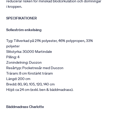
reducerar risken för minskad blodcirkulation och domningar
i kroppen.
SPECIFIKATIONER
Sofieström enkelsäng
Tyg: Tillverkad på 21% polyester, 46% polypropen, 33%
polyeter
Slitstyrka: 30.000 Martindale
Pilling: 4
Zonindelning: Duozon
Resårtyp: Pocketresår med Duozon
Träram: 8 cm förstärkt träram
Längd: 200 cm
Bredd: 80, 90, 105, 120, 140 cm
Höjd: ca 24 cm (exkl. ben & bäddmadrass).
Bäddmadrass Charlotte