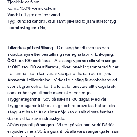
Tjocklek: ca 6 cm
Kärna: 100% Formexskum
Vadd: Luftig microfiber vadd
Tyg: Rundad kantstruktur samt pikerad följsam stretchtyg
Fodral avtagbart: Nej
Tillverkas på beställning
– Din säng handtillverkas och
skräddarsys efter beställning i vår egna fabrik i Enköping.
ÖKO-tex 100 certifierat
- Alla sängtygerna i alla våra sängar
är ÖKO-tex 100 certifierade, vilket innebär garanterad frihet
från ämnen som kan vara skadliga för hälsan och miljön.
Ansvarsfull tillverkning
- Virket i din säng är av obehandlad
svensk gran och är kontrollerat för ansvarsfullt skogsbruk
som tar hänsyn till både människor och miljö.
Trygghetsgaranti
- Sov på saken i 180 dagar! Med vår
Trygghetsgaranti får du i lugn och ro prova fastheten i din
säng i ett halvår. Är du inte nöjd kan du alltid byta fasthet.
Gäller vid köp av madrasskydd.
30 års garanti på sängen
- Vi tror på vårt hantverk! Därför
erbjuder vi hela 30 års garanti på alla våra sängar (gäller ram