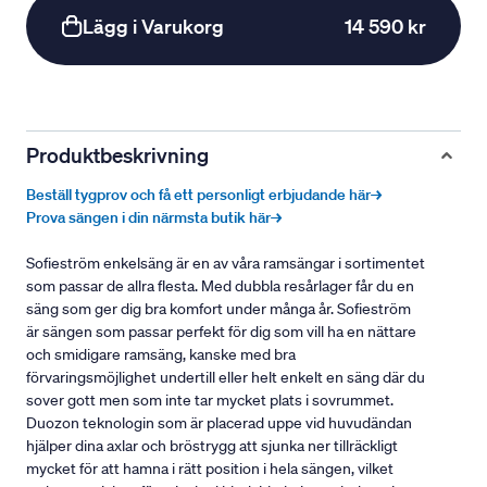
Lägg i Varukorg
14 590 kr
Produktbeskrivning
Beställ tygprov och få ett personligt erbjudande här→
Prova sängen i din närmsta butik här→
Sofieström enkelsäng är en av våra ramsängar i sortimentet
som passar de allra flesta. Med dubbla resårlager får du en
säng som ger dig bra komfort under många år. Sofieström
är sängen som passar perfekt för dig som vill ha en nättare
och smidigare ramsäng, kanske med bra
förvaringsmöjlighet undertill eller helt enkelt en säng där du
sover gott men som inte tar mycket plats i sovrummet.
Duozon teknologin som är placerad uppe vid huvudändan
hjälper dina axlar och bröstrygg att sjunka ner tillräckligt
mycket för att hamna i rätt position i hela sängen, vilket