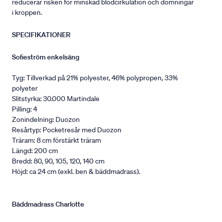
reducerar risken för minskad blodcirkulation och domningar
i kroppen.
SPECIFIKATIONER
Sofieström enkelsäng
Tyg: Tillverkad på 21% polyester, 46% polypropen, 33%
polyeter
Slitstyrka: 30.000 Martindale
Pilling: 4
Zonindelning: Duozon
Resårtyp: Pocketresår med Duozon
Träram: 8 cm förstärkt träram
Längd: 200 cm
Bredd: 80, 90, 105, 120, 140 cm
Höjd: ca 24 cm (exkl. ben & bäddmadrass).
Bäddmadrass Charlotte