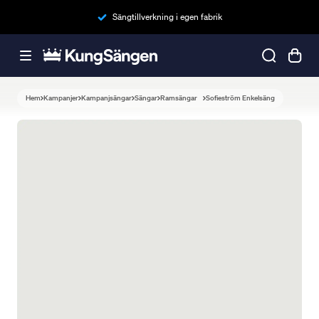
Sängtillverkning i egen fabrik
Hem
Kampanjer
Kampanjsängar
Sängar
Ramsängar
Sofieström Enkelsäng