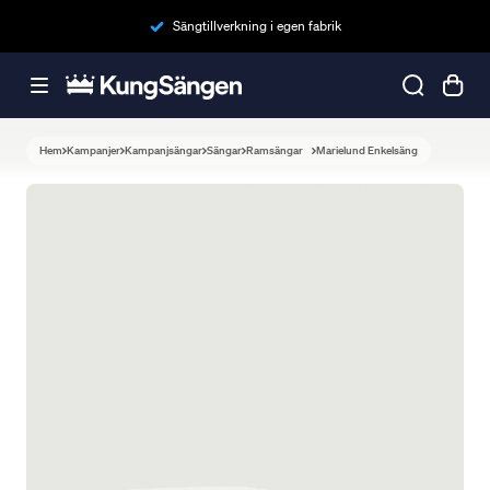
Sängtillverkning i egen fabrik
Hem
Kampanjer
Kampanjsängar
Sängar
Ramsängar
Marielund Enkelsäng