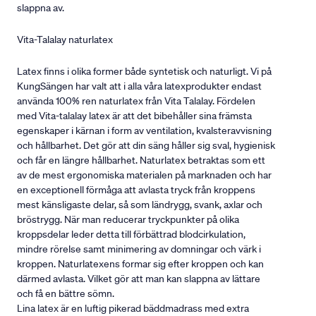
slappna av.
Vita-Talalay naturlatex
Latex finns i olika former både syntetisk och naturligt. Vi på
KungSängen har valt att i alla våra latexprodukter endast
använda 100% ren naturlatex från Vita Talalay. Fördelen
med Vita-talalay latex är att det bibehåller sina främsta
egenskaper i kärnan i form av ventilation, kvalsteravvisning
och hållbarhet. Det gör att din säng håller sig sval, hygienisk
och får en längre hållbarhet. Naturlatex betraktas som ett
av de mest ergonomiska materialen på marknaden och har
en exceptionell förmåga att avlasta tryck från kroppens
mest känsligaste delar, så som ländrygg, svank, axlar och
bröstrygg. När man reducerar tryckpunkter på olika
kroppsdelar leder detta till förbättrad blodcirkulation,
mindre rörelse samt minimering av domningar och värk i
kroppen. Naturlatexens formar sig efter kroppen och kan
därmed avlasta. Vilket gör att man kan slappna av lättare
och få en bättre sömn.
Lina latex är en luftig pikerad bäddmadrass med extra