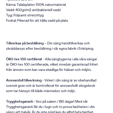
Kärna: Talalaylatex 100% naturmaterial
Vadd: 400gr/m2 antibakteriell vadd
Tyg: Följsamt stretchtyg
Fodral: Pikerad för att hålla vadd på plats
Tillverkas på beställning
– Din säng handtillverkas och
skräddarsys efter beställning i vår egna fabrik i Enköping.
ÖKO-tex 100 certifierat
- Alla sängtygerna i alla våra sängar
är ÖKO-tex 100 certifierade, vilket innebär garanterad frihet
från ämnen som kan vara skadliga för hälsan och miljön.
Ansvarsfull tillverkning
- Virket i din säng är av obehandlad
svensk gran och är kontrollerat för ansvarsfullt skogsbruk
som tar hänsyn till både människor och miljö.
Trygghetsgaranti
- Sov på saken i 180 dagar! Med vår
Trygghetsgaranti får du i lugn och ro prova fastheten i din
säng i ett halvår. Är du inte nöjd kan du alltid byta fasthet.