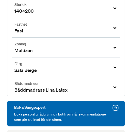
Storlek
140x200
Fasthet
Fast
Zoning
Multizon
Färg
Sala Beige
Bäddmadrass
Bäddmadrass Lina Latex
Boka Sängexpert
Boka personlig rådgivning i butik och få rekommendationer
som gör skillnad för din sömn.