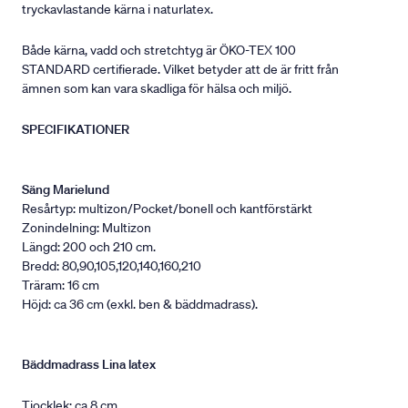
tryckavlastande kärna i naturlatex.
Både kärna, vadd och stretchtyg är ÖKO-TEX 100
STANDARD certifierade. Vilket betyder att de är fritt från
ämnen som kan vara skadliga för hälsa och miljö.
SPECIFIKATIONER
Säng Marielund
Resårtyp: multizon/Pocket/bonell och kantförstärkt
Zonindelning: Multizon
Längd: 200 och 210 cm.
Bredd: 80,90,105,120,140,160,210
Träram: 16 cm
Höjd: ca 36 cm (exkl. ben & bäddmadrass).
Bäddmadrass Lina latex
Tjocklek: ca 8 cm