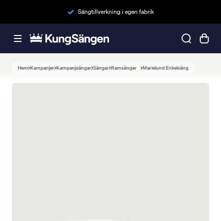
Sängtillverkning i egen fabrik
Hem
Kampanjer
Kampanjsängar
Sängar
Ramsängar
Marielund Enkelsäng