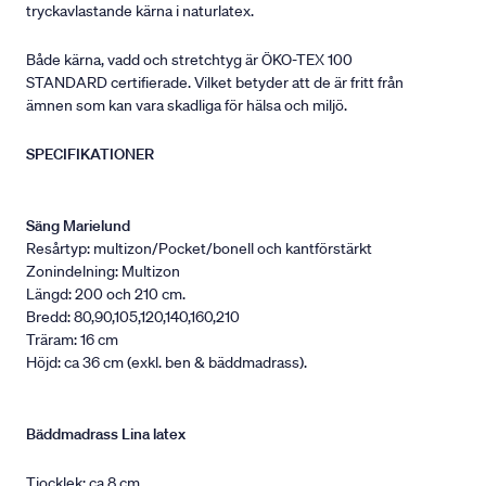
tryckavlastande kärna i naturlatex.
Både kärna, vadd och stretchtyg är ÖKO-TEX 100
STANDARD certifierade. Vilket betyder att de är fritt från
ämnen som kan vara skadliga för hälsa och miljö.
SPECIFIKATIONER
Säng Marielund
Resårtyp: multizon/Pocket/bonell och kantförstärkt
Zonindelning: Multizon
Längd: 200 och 210 cm.
Bredd: 80,90,105,120,140,160,210
Träram: 16 cm
Höjd: ca 36 cm (exkl. ben & bäddmadrass).
Bäddmadrass Lina latex
Tjocklek: ca 8 cm