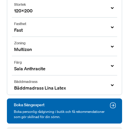
Storlek
120x200
Fasthet
Fast
Zoning
Multizon
Färg
Sala Anthracite
Bäddmadrass
Bäddmadrass Lina Latex
Boka Sängexpert
Boka personlig rådgivning i butik och få rekommendationer
som gör skillnad för din sömn.