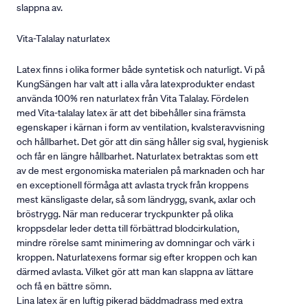
slappna av.
Vita-Talalay naturlatex
Latex finns i olika former både syntetisk och naturligt. Vi på
KungSängen har valt att i alla våra latexprodukter endast
använda 100% ren naturlatex från Vita Talalay. Fördelen
med Vita-talalay latex är att det bibehåller sina främsta
egenskaper i kärnan i form av ventilation, kvalsteravvisning
och hållbarhet. Det gör att din säng håller sig sval, hygienisk
och får en längre hållbarhet. Naturlatex betraktas som ett
av de mest ergonomiska materialen på marknaden och har
en exceptionell förmåga att avlasta tryck från kroppens
mest känsligaste delar, så som ländrygg, svank, axlar och
bröstrygg. När man reducerar tryckpunkter på olika
kroppsdelar leder detta till förbättrad blodcirkulation,
mindre rörelse samt minimering av domningar och värk i
kroppen. Naturlatexens formar sig efter kroppen och kan
därmed avlasta. Vilket gör att man kan slappna av lättare
och få en bättre sömn.
Lina latex är en luftig pikerad bäddmadrass med extra