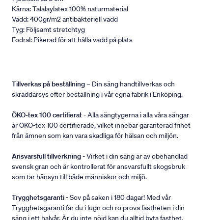
Kärna: Talalaylatex 100% naturmaterial
Vadd: 400gr/m2 antibakteriell vadd
Tyg: Följsamt stretchtyg
Fodral: Pikerad för att hålla vadd på plats
Tillverkas på beställning
– Din säng handtillverkas och
skräddarsys efter beställning i vår egna fabrik i Enköping.
ÖKO-tex 100 certifierat
- Alla sängtygerna i alla våra sängar
är ÖKO-tex 100 certifierade, vilket innebär garanterad frihet
från ämnen som kan vara skadliga för hälsan och miljön.
Ansvarsfull tillverkning
- Virket i din säng är av obehandlad
svensk gran och är kontrollerat för ansvarsfullt skogsbruk
som tar hänsyn till både människor och miljö.
Trygghetsgaranti
- Sov på saken i 180 dagar! Med vår
Trygghetsgaranti får du i lugn och ro prova fastheten i din
säng i ett halvår. Är du inte nöjd kan du alltid byta fasthet.