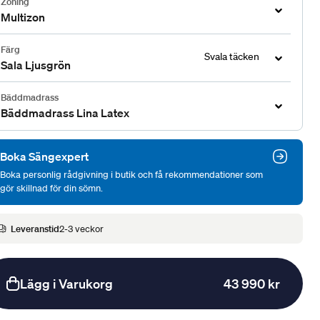
Zoning
Multizon
Färg
Svala täcken
Sala Ljusgrön
Bäddmadrass
Bäddmadrass Lina Latex
Boka Sängexpert
Boka personlig rådgivning i butik och få rekommendationer som
gör skillnad för din sömn.
Leveranstid
2-3 veckor
Lägg i Varukorg
43 990 kr