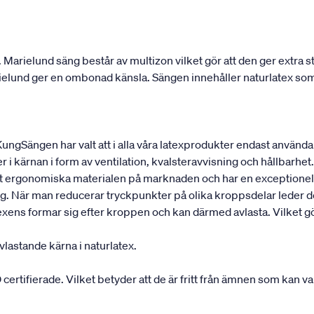
r. Marielund säng består av multizon vilket gör att den ger extra
rielund ger en ombonad känsla. Sängen innehåller naturlatex som 
 KungSängen har valt att i alla våra latexprodukter endast använd
r i kärnan i form av ventilation, kvalsteravvisning och hållbarhet. 
est ergonomiska materialen på marknaden och har en exceptionell
g. När man reducerar tryckpunkter på olika kroppsdelar leder det
ens formar sig efter kroppen och kan därmed avlasta. Vilket gör 
vlastande kärna i naturlatex.
ifierade. Vilket betyder att de är fritt från ämnen som kan vara