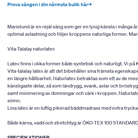
Prova sängen i din närmsta butik här→
Marielund är en rejäl säng som ger en lyxig känsla i många å
optimal avlastning och följer kroppens naturliga former. Ma
Vita-Talalay naturlatex
Latex finns i olika former både syntetisk och naturligt. Vi på
Vita-talalay latex är att det bibehåller sina främsta egenskape
en längre hållbarhet. Naturlatex betraktas som ett av de m
känsligaste delar, så som ländrygg, svank, axlar och bröstryg
samt minimering av domningar och värk i kroppen. Naturlatex
sömn.
Lina latex är en luftig pikerad bäddmadrass med extra trycka
Både kärna, vadd och stretchtyg är ÖKO-TEX 100 STANDARD cert
SPECIFIKATIONER