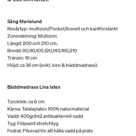
Säng Marielund
Resårtyp: multizon/Pocket/bonell och kantförstärkt
Zonindelning: Multizon
Längd: 200 och 210 cm.
Bredd: 80,90,105,120,140,160,210
Träram: 16 cm
Höjd: ca 36 cm (exkl. ben & bäddmadrass).
Bäddmadrass Lina latex
Tjocklek: ca 8 cm
Kärna: Talalaylatex 100% naturmaterial
Vadd: 400gr/m2 antibakteriell vadd
Tyg: Följsamt stretchtyg
Fodral: Pikerad för att hålla vadd på plats