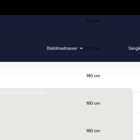
105 cm
Bäddmadrasser
120 cm
Sängk
140 cm
gör skillnad för din sömn.
160 cm
180 cm