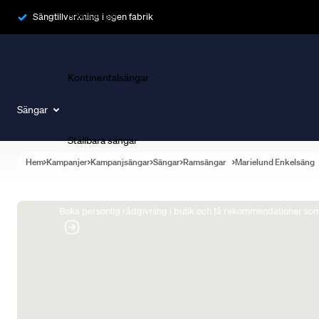
Ramsängar
Sängtillverkning i egen fabrik
Kontinentalsängar
Sängar
Ställbara sängar
Hem
Kampanjer
Kampanjsängar
Sängar
Ramsängar
Marielund Enkelsäng
Boka Sängexpert
Boka personlig rådgivning i butik och få rekommendationer som 