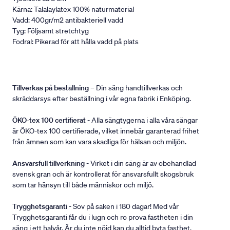
Kärna: Talalaylatex 100% naturmaterial
Vadd: 400gr/m2 antibakteriell vadd
Tyg: Följsamt stretchtyg
Fodral: Pikerad för att hålla vadd på plats
Tillverkas på beställning
– Din säng handtillverkas och
skräddarsys efter beställning i vår egna fabrik i Enköping.
ÖKO-tex 100 certifierat
- Alla sängtygerna i alla våra sängar
är ÖKO-tex 100 certifierade, vilket innebär garanterad frihet
från ämnen som kan vara skadliga för hälsan och miljön.
Ansvarsfull tillverkning
- Virket i din säng är av obehandlad
svensk gran och är kontrollerat för ansvarsfullt skogsbruk
som tar hänsyn till både människor och miljö.
Trygghetsgaranti
- Sov på saken i 180 dagar! Med vår
Trygghetsgaranti får du i lugn och ro prova fastheten i din
säng i ett halvår. Är du inte nöjd kan du alltid byta fasthet.