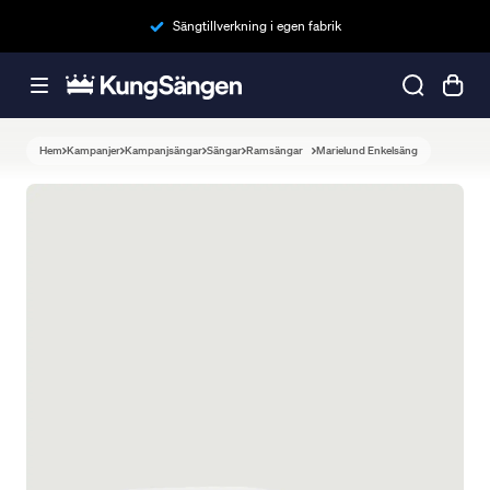
Sängtillverkning i egen fabrik
Hem
Kampanjer
Kampanjsängar
Sängar
Ramsängar
Marielund Enkelsäng