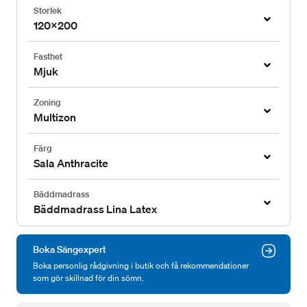
Storlek
120x200
Fasthet
Mjuk
Zoning
Multizon
Färg
Sala Anthracite
Bäddmadrass
Bäddmadrass Lina Latex
Boka Sängexpert
Boka personlig rådgivning i butik och få rekommendationer
som gör skillnad för din sömn.