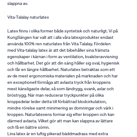
slappna av.
Vita-Talalay naturlatex
Latex finns i olika former både syntetisk och naturligt. Vi på
KungSängen har valt att i alla våra latexprodukter endast
använda 100% ren naturlatex från Vita Talalay. Fördelen
med Vita-talalay latex är att det bibehåller sina främsta
egenskaper i kärnan i form av ventilation, kvalsteravvisning
och hållbarhet. Det gör att din säng håller sig sval, hygienisk
och får en längre hållbarhet. Naturlatex betraktas som ett
av de mest ergonomiska materialen på marknaden och har
en exceptionell förmåga att avlasta tryck från kroppens
mest känsligaste delar, så som ländrygg, svank, axlar och
bröstrygg. När man reducerar tryckpunkter på olika
kroppsdelar leder detta till förbättrad blodcirkulation,
mindre rörelse samt minimering av domningar och värk i
kroppen. Naturlatexens formar sig efter kroppen och kan
därmed avlasta. Vilket gör att man kan slappna av lättare
och få en bättre sömn.
Lina latex är en luftig pikerad bäddmadrass med extra