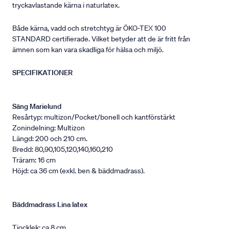
tryckavlastande kärna i naturlatex.
Både kärna, vadd och stretchtyg är ÖKO-TEX 100
STANDARD certifierade. Vilket betyder att de är fritt från
ämnen som kan vara skadliga för hälsa och miljö.
SPECIFIKATIONER
Säng Marielund
Resårtyp: multizon/Pocket/bonell och kantförstärkt
Zonindelning: Multizon
Längd: 200 och 210 cm.
Bredd: 80,90,105,120,140,160,210
Träram: 16 cm
Höjd: ca 36 cm (exkl. ben & bäddmadrass).
Bäddmadrass Lina latex
Tjocklek: ca 8 cm