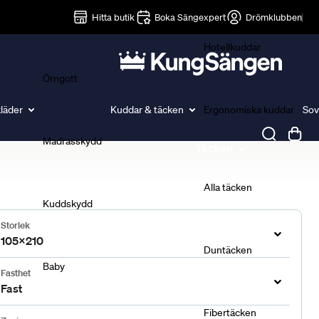
Lakan
Hitta butik
Boka Sängexpert
Drömklubben
Hotellkuddar
Örngott
läder
Kuddar & täcken
Ergonomiska kuddar
Sov
Madrasskydd
Täcken
Alla täcken
Kuddskydd
Storlek
105x210
Duntäcken
Baby
Fasthet
Fast
Fibertäcken