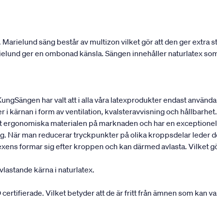
r. Marielund säng består av multizon vilket gör att den ger extra
rielund ger en ombonad känsla. Sängen innehåller naturlatex som 
 KungSängen har valt att i alla våra latexprodukter endast använd
r i kärnan i form av ventilation, kvalsteravvisning och hållbarhet. 
est ergonomiska materialen på marknaden och har en exceptionell
g. När man reducerar tryckpunkter på olika kroppsdelar leder det
ens formar sig efter kroppen och kan därmed avlasta. Vilket gör 
vlastande kärna i naturlatex.
ifierade. Vilket betyder att de är fritt från ämnen som kan vara