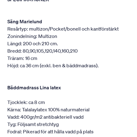
Säng Marielund
Resårtyp: multizon/Pocket/bonell och kantförstärkt
Zonindelning: Multizon
Längd: 200 och 210 cm.
Bredd: 80,90,105,120,140,160,210
Träram: 16 cm
Höjd: ca 36 cm (exkl. ben & bäddmadrass).
Bäddmadrass Lina latex
Tjocklek: ca 8 cm
Kärna: Talalaylatex 100% naturmaterial
Vadd: 400gr/m2 antibakteriell vadd
Tyg: Följsamt stretchtyg
Fodral: Pikerad för att hålla vadd på plats