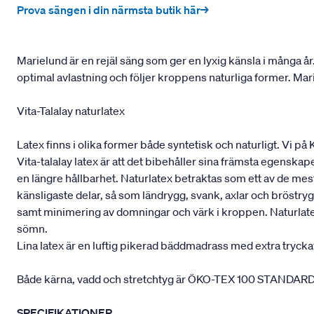
Prova sängen i din närmsta butik här→
Marielund är en rejäl säng som ger en lyxig känsla i många å
optimal avlastning och följer kroppens naturliga former. Ma
Vita-Talalay naturlatex
Latex finns i olika former både syntetisk och naturligt. Vi på
Vita-talalay latex är att det bibehåller sina främsta egenskape
en längre hållbarhet. Naturlatex betraktas som ett av de m
känsligaste delar, så som ländrygg, svank, axlar och bröstryg
samt minimering av domningar och värk i kroppen. Naturlatex
sömn.
Lina latex är en luftig pikerad bäddmadrass med extra trycka
Både kärna, vadd och stretchtyg är ÖKO-TEX 100 STANDARD cert
SPECIFIKATIONER