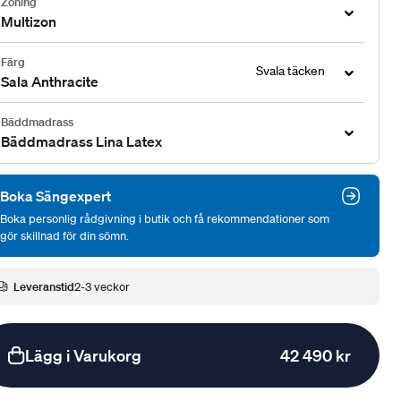
Zoning
Multizon
Färg
Svala täcken
Sala Anthracite
Bäddmadrass
Bäddmadrass Lina Latex
Boka Sängexpert
Boka personlig rådgivning i butik och få rekommendationer som
gör skillnad för din sömn.
Leveranstid
2-3 veckor
Lägg i Varukorg
42 490 kr