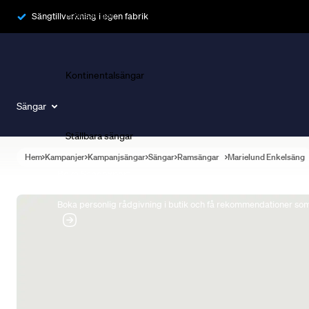
Ramsängar
Sängtillverkning i egen fabrik
Kontinentalsängar
Sängar
Ställbara sängar
Hem
Kampanjer
Kampanjsängar
Sängar
Ramsängar
Marielund Enkelsäng
Boka Sängexpert
Boka personlig rådgivning i butik och få rekommendationer som 