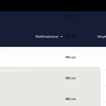
105 cm
Bäddmadrasser
120 cm
Sängk
140 cm
gör skillnad för din sömn.
160 cm
180 cm