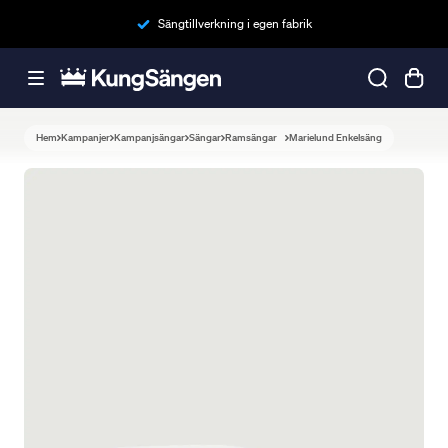
Sängtillverkning i egen fabrik
Hem
Kampanjer
Kampanjsängar
Sängar
Ramsängar
Marielund Enkelsäng