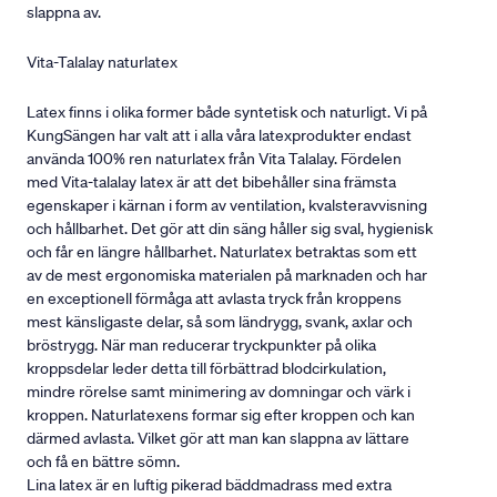
slappna av.
Vita-Talalay naturlatex
Latex finns i olika former både syntetisk och naturligt. Vi på
KungSängen har valt att i alla våra latexprodukter endast
använda 100% ren naturlatex från Vita Talalay. Fördelen
med Vita-talalay latex är att det bibehåller sina främsta
egenskaper i kärnan i form av ventilation, kvalsteravvisning
och hållbarhet. Det gör att din säng håller sig sval, hygienisk
och får en längre hållbarhet. Naturlatex betraktas som ett
av de mest ergonomiska materialen på marknaden och har
en exceptionell förmåga att avlasta tryck från kroppens
mest känsligaste delar, så som ländrygg, svank, axlar och
bröstrygg. När man reducerar tryckpunkter på olika
kroppsdelar leder detta till förbättrad blodcirkulation,
mindre rörelse samt minimering av domningar och värk i
kroppen. Naturlatexens formar sig efter kroppen och kan
därmed avlasta. Vilket gör att man kan slappna av lättare
och få en bättre sömn.
Lina latex är en luftig pikerad bäddmadrass med extra