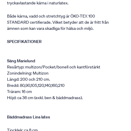
tryckavlastande kärna i naturlatex.
Både kärna, vadd och stretchtyg är ÖKO-TEX 100
STANDARD certifierade. Vilket betyder att de är fritt från
ämnen som kan vara skadliga för hälsa och miljö.
SPECIFIKATIONER
Säng Marielund
Resårtyp: multizon/Pocket/bonell och kantförstärkt
Zonindelning: Multizon
Längd: 200 och 210 cm.
Bredd: 80,90,105,120,140,160,210
Träram: 16 cm
Höjd: ca 36 cm (exkl. ben & bäddmadrass).
Bäddmadrass Lina latex
Tjocklek: ca 8 cm