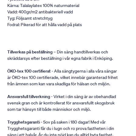
Kärna: Talalaylatex 100% naturmaterial
Vadd: 400gr/m2 antibakteriell vadd
Tyg: Följsamt stretchtyg
Fodral: Pikerad för att hålla vadd på plats
Tillverkas på beställning
– Din säng handtillverkas och
skräddarsys efter beställning i vår egna fabrik i Enköping.
ÖKO-tex 100 certifierat
- Alla sängtygerna i alla våra sängar
är ÖKO-tex 100 certifierade, vilket innebär garanterad frihet
från ämnen som kan vara skadliga för hälsan och miljön.
Ansvarsfull tillverkning
- Virket i din säng är av obehandlad
svensk gran och är kontrollerat för ansvarsfullt skogsbruk
som tar hänsyn till både människor och miljö.
Trygghetsgaranti
- Sov på saken i 180 dagar! Med vår
Trygghetsgaranti får du i lugn och ro prova fastheten i din
säng i ett halvår. Är du inte nöjd kan du alltid byta fasthet.