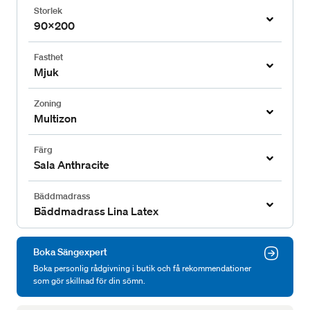
Storlek
90x200
Fasthet
Mjuk
Zoning
Multizon
Färg
Sala Anthracite
Bäddmadrass
Bäddmadrass Lina Latex
Boka Sängexpert
Boka personlig rådgivning i butik och få rekommendationer
som gör skillnad för din sömn.