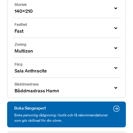
Storlek
140x210
Fasthet
Fast
Zoning
Multizon
Färg
Sala Anthracite
Bäddmadrass
Bäddmadrass Hamn
Boka Sängexpert
Boka personlig rådgivning i butik och få rekommendationer
som gör skillnad för din sömn.