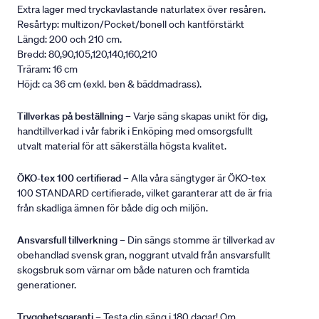
Extra lager med tryckavlastande naturlatex över resåren.
Resårtyp: multizon/Pocket/bonell och kantförstärkt
Längd: 200 och 210 cm.
Bredd: 80,90,105,120,140,160,210
Träram: 16 cm
Höjd: ca 36 cm (exkl. ben & bäddmadrass).
Tillverkas på beställning
– Varje säng skapas unikt för dig,
handtillverkad i vår fabrik i Enköping med omsorgsfullt
utvalt material för att säkerställa högsta kvalitet.
ÖKO-tex 100 certifierad
– Alla våra sängtyger är ÖKO-tex
100 STANDARD certifierade, vilket garanterar att de är fria
från skadliga ämnen för både dig och miljön.
Ansvarsfull tillverkning
– Din sängs stomme är tillverkad av
obehandlad svensk gran, noggrant utvald från ansvarsfullt
skogsbruk som värnar om både naturen och framtida
generationer.
Trygghetsgaranti
– Testa din säng i 180 dagar! Om