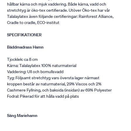
hållbar kärna och mjuk vaddering. Både kärna, vadd och
stretchtyg är öko-tex certifierade. Utöver Öko-tex har vår
Talalaylatex även följande certifieringar: Rainforest Alliance,
Cradle to cradle, ECO-institut
SPECIFIKATIONER
Bäddmadrass Hamn
Tjocklek: ca 8 cm
Kärna: Talalaylatex 100% naturmaterial
Vaddering: Ull och bomullsvadd
Tyg: Följsamt stretchtyg vars översta lager närmast
kroppen består av naturmaterial, 29% Viscos och 2%
Cashmere Fyllning, och baksida (insidan) av 69% Polyester
Fodral: Pikerad för att hålla vadd på plats
Säng Mariehamn