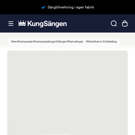
Sängtillverkning i egen fabrik
Hem
Kampanjer
Kampanjsängar
Sängar
Ramsängar
Mariehamn Enkelsäng