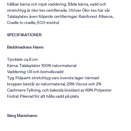
hållbar kärna och mjuk vaddering. Både kärna, vadd och
stretchtyg är öko-tex certifierade. Utöver Öko-tex har vår
Talalaylatex även följande certifieringar: Rainforest Alliance,
Cradle to cradle, ECO-institut
SPECIFIKATIONER
Bäddmadrass Hamn
Tjocklek: ca 8 cm
Kärna: Talalaylatex 100% naturmaterial
Vaddering: Ull och bomullsvadd
Tyg: Följsamt stretchtyg vars översta lager närmast
kroppen består av naturmaterial, 29% Viscos och 2%
Cashmere Fyllning, och baksida (insidan) av 69% Polyester
Fodral: Pikerad för att hålla vadd på plats
Säng Mariehamn