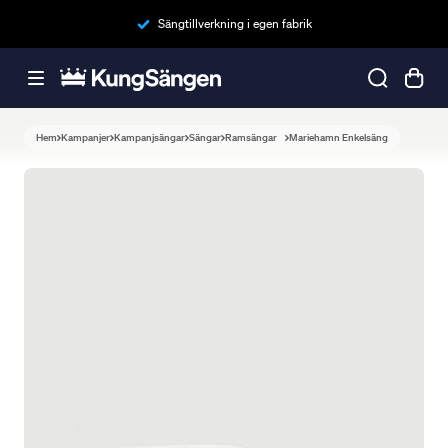
Sängtillverkning i egen fabrik
Hem
Kampanjer
Kampanjsängar
Sängar
Ramsängar
Mariehamn Enkelsäng