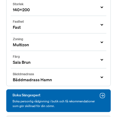
Storlek
140x200
Fasthet
Fast
Zoning
Multizon
Färg
Sala Brun
Bäddmadrass
Bäddmadrass Hamn
Boka Sängexpert
Boka personlig rådgivning i butik och få rekommendationer
som gör skillnad för din sömn.