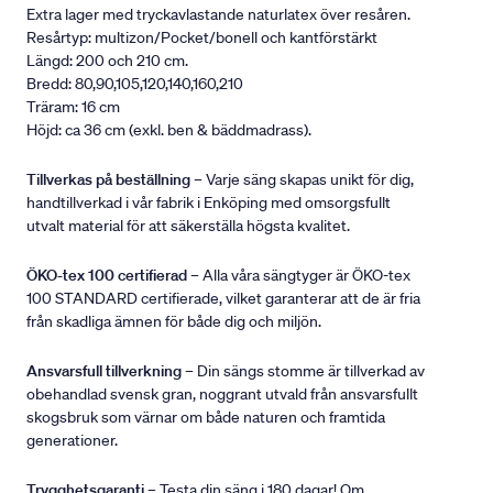
Extra lager med tryckavlastande naturlatex över resåren.
Resårtyp: multizon/Pocket/bonell och kantförstärkt
Längd: 200 och 210 cm.
Bredd: 80,90,105,120,140,160,210
Träram: 16 cm
Höjd: ca 36 cm (exkl. ben & bäddmadrass).
Tillverkas på beställning
– Varje säng skapas unikt för dig,
handtillverkad i vår fabrik i Enköping med omsorgsfullt
utvalt material för att säkerställa högsta kvalitet.
ÖKO-tex 100 certifierad
– Alla våra sängtyger är ÖKO-tex
100 STANDARD certifierade, vilket garanterar att de är fria
från skadliga ämnen för både dig och miljön.
Ansvarsfull tillverkning
– Din sängs stomme är tillverkad av
obehandlad svensk gran, noggrant utvald från ansvarsfullt
skogsbruk som värnar om både naturen och framtida
generationer.
Trygghetsgaranti
– Testa din säng i 180 dagar! Om