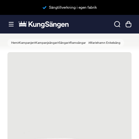
Sängtillverkning i egen fabrik
Hem
Kampanjer
Kampanjsängar
Sängar
Ramsängar
Mariehamn Enkelsäng