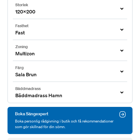
Storlek
120x200
Fasthet
Fast
Zoning
Multizon
Färg
Sala Brun
Bäddmadrass
Bäddmadrass Hamn
Boka Sängexpert
Boka personlig rådgivning i butik och få rekommendationer
som gör skillnad för din sömn.