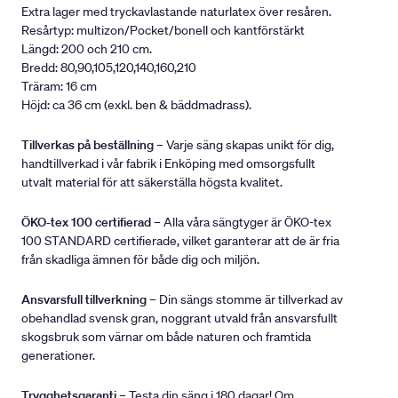
Extra lager med tryckavlastande naturlatex över resåren.
Resårtyp: multizon/Pocket/bonell och kantförstärkt
Längd: 200 och 210 cm.
Bredd: 80,90,105,120,140,160,210
Träram: 16 cm
Höjd: ca 36 cm (exkl. ben & bäddmadrass).
Tillverkas på beställning
– Varje säng skapas unikt för dig,
handtillverkad i vår fabrik i Enköping med omsorgsfullt
utvalt material för att säkerställa högsta kvalitet.
ÖKO-tex 100 certifierad
– Alla våra sängtyger är ÖKO-tex
100 STANDARD certifierade, vilket garanterar att de är fria
från skadliga ämnen för både dig och miljön.
Ansvarsfull tillverkning
– Din sängs stomme är tillverkad av
obehandlad svensk gran, noggrant utvald från ansvarsfullt
skogsbruk som värnar om både naturen och framtida
generationer.
Trygghetsgaranti
– Testa din säng i 180 dagar! Om