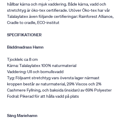
hållbar kärna och mjuk vaddering. Både kärna, vadd och
stretchtyg är öko-tex certifierade. Utöver Öko-tex har vår
Talalaylatex även följande certifieringar: Rainforest Alliance,
Cradle to cradle, ECO-institut
SPECIFIKATIONER
Bäddmadrass Hamn
Tjocklek: ca 8 cm
Kärna: Talalaylatex 100% naturmaterial
Vaddering: Ull och bomullsvadd
Tyg: Följsamt stretchtyg vars översta lager närmast
kroppen består av naturmaterial, 29% Viscos och 2%
Cashmere Fyllning, och baksida (insidan) av 69% Polyester
Fodral: Pikerad för att hålla vadd på plats
Säng Mariehamn