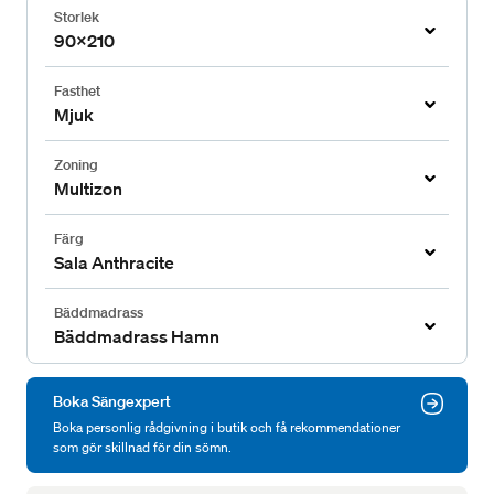
Storlek
90x210
Fasthet
Mjuk
Zoning
Multizon
Färg
Sala Anthracite
Bäddmadrass
Bäddmadrass Hamn
Boka Sängexpert
Boka personlig rådgivning i butik och få rekommendationer
som gör skillnad för din sömn.