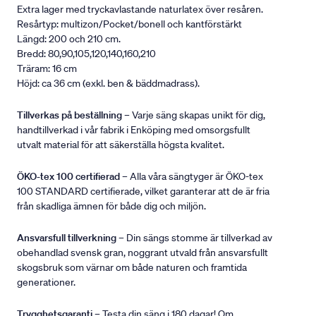
Extra lager med tryckavlastande naturlatex över resåren.
Resårtyp: multizon/Pocket/bonell och kantförstärkt
Längd: 200 och 210 cm.
Bredd: 80,90,105,120,140,160,210
Träram: 16 cm
Höjd: ca 36 cm (exkl. ben & bäddmadrass).
Tillverkas på beställning
– Varje säng skapas unikt för dig,
handtillverkad i vår fabrik i Enköping med omsorgsfullt
utvalt material för att säkerställa högsta kvalitet.
ÖKO-tex 100 certifierad
– Alla våra sängtyger är ÖKO-tex
100 STANDARD certifierade, vilket garanterar att de är fria
från skadliga ämnen för både dig och miljön.
Ansvarsfull tillverkning
– Din sängs stomme är tillverkad av
obehandlad svensk gran, noggrant utvald från ansvarsfullt
skogsbruk som värnar om både naturen och framtida
generationer.
Trygghetsgaranti
– Testa din säng i 180 dagar! Om