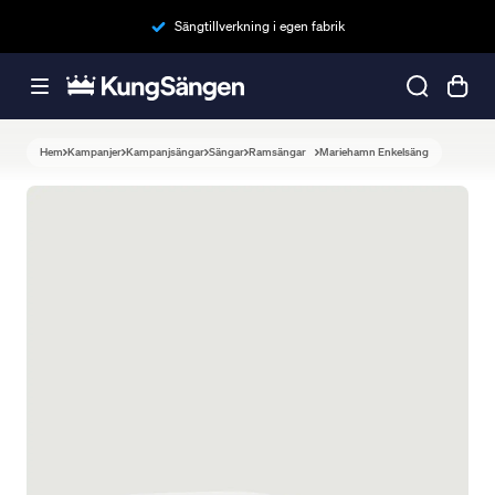
Sängtillverkning i egen fabrik
Hem
Kampanjer
Kampanjsängar
Sängar
Ramsängar
Mariehamn Enkelsäng