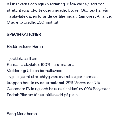
hållbar kärna och mjuk vaddering. Både kärna, vadd och
stretchtyg är öko-tex certifierade. Utöver Öko-tex har vår
Talalaylatex även följande certifieringar: Rainforest Alliance,
Cradle to cradle, ECO-institut
SPECIFIKATIONER
Bäddmadrass Hamn
Tjocklek: ca 8 cm
Kärna: Talalaylatex 100% naturmaterial
Vaddering: Ull och bomullsvadd
Tyg: Följsamt stretchtyg vars översta lager närmast
kroppen består av naturmaterial, 29% Viscos och 2%
Cashmere Fyllning, och baksida (insidan) av 69% Polyester
Fodral: Pikerad för att hålla vadd på plats
Säng Mariehamn