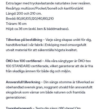
Extra lager med tryckavlastande naturlatex över resåren.
Resårtyp: multizon/Pocket/bonell och kantförstärkt
Längd: 200 och 210 cm.
Bredd: 80,90,105,120,140,160,210
Träram: 16 cm
Höjd: ca 36 cm (exkl. ben & bäddmadrass).
Tillverkas på beställning
– Varje säng skapas unikt för dig,
handtillverkad i vår fabrik i Enköping med omsorgsfullt
utvalt material för att säkerställa högsta kvalitet.
ÖKO-tex 100 certifierad
– Alla våra sängtyger är ÖKO-tex
100 STANDARD certifierade, vilket garanterar att de är fria
från skadliga ämnen för både dig och miljön.
Ansvarsfull tillverkning
– Din sängs stomme är tillverkad av
obehandlad svensk gran, noggrant utvald från ansvarsfullt
skogsbruk som värnar om både naturen och framtida
generationer.
Trygghetsgaranti
– Testa din säng i 180 dagar! Om