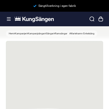
Sängtillverkning i egen fabrik
Hem
Kampanjer
Kampanjsängar
Sängar
Ramsängar
Mariehamn Enkelsäng