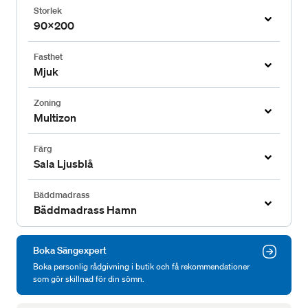
Storlek
90x200
Fasthet
Mjuk
Zoning
Multizon
Färg
Sala Ljusblå
Bäddmadrass
Bäddmadrass Hamn
Boka Sängexpert
Boka personlig rådgivning i butik och få rekommendationer
som gör skillnad för din sömn.