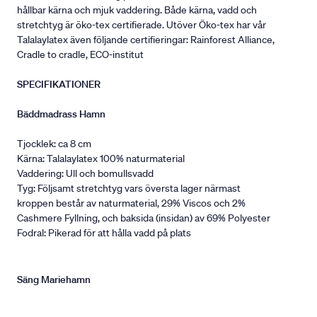
hållbar kärna och mjuk vaddering. Både kärna, vadd och
stretchtyg är öko-tex certifierade. Utöver Öko-tex har vår
Talalaylatex även följande certifieringar: Rainforest Alliance,
Cradle to cradle, ECO-institut
SPECIFIKATIONER
Bäddmadrass Hamn
Tjocklek: ca 8 cm
Kärna: Talalaylatex 100% naturmaterial
Vaddering: Ull och bomullsvadd
Tyg: Följsamt stretchtyg vars översta lager närmast
kroppen består av naturmaterial, 29% Viscos och 2%
Cashmere Fyllning, och baksida (insidan) av 69% Polyester
Fodral: Pikerad för att hålla vadd på plats
Säng Mariehamn