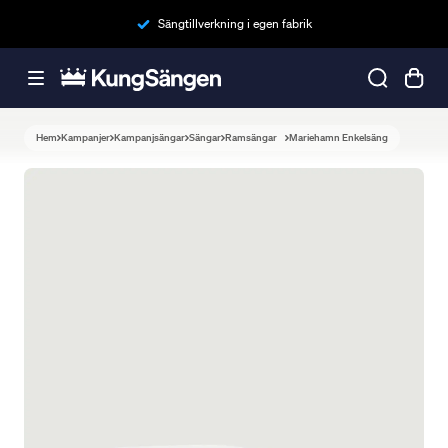
Sängtillverkning i egen fabrik
Hem
Kampanjer
Kampanjsängar
Sängar
Ramsängar
Mariehamn Enkelsäng