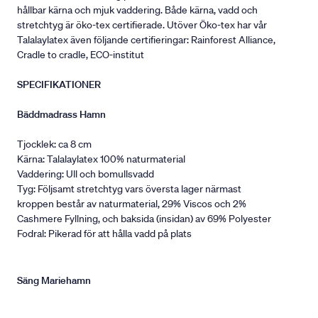
hållbar kärna och mjuk vaddering. Både kärna, vadd och
stretchtyg är öko-tex certifierade. Utöver Öko-tex har vår
Talalaylatex även följande certifieringar: Rainforest Alliance,
Cradle to cradle, ECO-institut
SPECIFIKATIONER
Bäddmadrass Hamn
Tjocklek: ca 8 cm
Kärna: Talalaylatex 100% naturmaterial
Vaddering: Ull och bomullsvadd
Tyg: Följsamt stretchtyg vars översta lager närmast
kroppen består av naturmaterial, 29% Viscos och 2%
Cashmere Fyllning, och baksida (insidan) av 69% Polyester
Fodral: Pikerad för att hålla vadd på plats
Säng Mariehamn