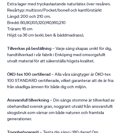
Extra lager med tryckavlastande naturlatex över resåren.
Resårtyp: multizon/Pocket/bonell och kantförstärkt
Längd: 200 och 210 cm.
Bredd: 80,90,105,120,140,160,210
Träram: 16 cm
Höjd: ca 36 cm (exkl. ben & bäddmadrass).
Tillverkas på beställning
– Varje säng skapas unikt för dig,
handtillverkad i vår fabrik i Enköping med omsorgsfullt
utvalt material för att säkerställa högsta kvalitet.
ÖKO-tex 100 certifierad
– Alla våra sängtyger är ÖKO-tex
100 STANDARD certifierade, vilket garanterar att de är fria
från skadliga ämnen för både dig och miljön.
Ansvarsfull tillverkning
– Din sängs stomme är tillverkad av
obehandlad svensk gran, noggrant utvald från ansvarsfullt
skogsbruk som värnar om både naturen och framtida
generationer.
Trygghetsgaranti
– Testa din säng i 180 dagar! Om