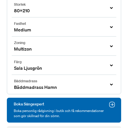
Storlek
80x210
Fasthet
Medium
Zoning
Multizon
Färg
Sala Ljusgrön
Bäddmadrass
Bäddmadrass Hamn
Boka Sängexpert
Boka personlig rådgivning i butik och få rekommendationer
som gör skillnad för din sömn.