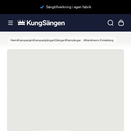
Sängtillverkning i egen fabrik
Hem
Kampanjer
Kampanjsängar
Sängar
Ramsängar
Mariehamn Enkelsäng