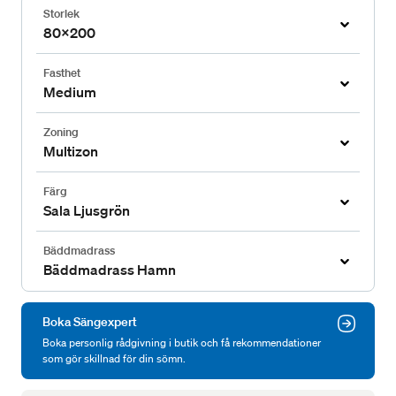
Storlek
80x200
Fasthet
Medium
Zoning
Multizon
Färg
Sala Ljusgrön
Bäddmadrass
Bäddmadrass Hamn
Boka Sängexpert
Boka personlig rådgivning i butik och få rekommendationer
som gör skillnad för din sömn.