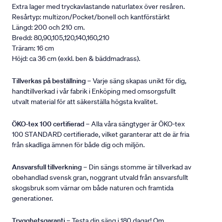
Extra lager med tryckavlastande naturlatex över resåren.
Resårtyp: multizon/Pocket/bonell och kantförstärkt
Längd: 200 och 210 cm.
Bredd: 80,90,105,120,140,160,210
Träram: 16 cm
Höjd: ca 36 cm (exkl. ben & bäddmadrass).
Tillverkas på beställning
– Varje säng skapas unikt för dig,
handtillverkad i vår fabrik i Enköping med omsorgsfullt
utvalt material för att säkerställa högsta kvalitet.
ÖKO-tex 100 certifierad
– Alla våra sängtyger är ÖKO-tex
100 STANDARD certifierade, vilket garanterar att de är fria
från skadliga ämnen för både dig och miljön.
Ansvarsfull tillverkning
– Din sängs stomme är tillverkad av
obehandlad svensk gran, noggrant utvald från ansvarsfullt
skogsbruk som värnar om både naturen och framtida
generationer.
Trygghetsgaranti
– Testa din säng i 180 dagar! Om