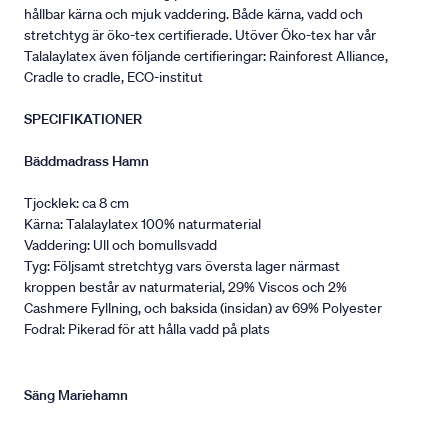
hållbar kärna och mjuk vaddering. Både kärna, vadd och
stretchtyg är öko-tex certifierade. Utöver Öko-tex har vår
Talalaylatex även följande certifieringar: Rainforest Alliance,
Cradle to cradle, ECO-institut
SPECIFIKATIONER
Bäddmadrass Hamn
Tjocklek: ca 8 cm
Kärna: Talalaylatex 100% naturmaterial
Vaddering: Ull och bomullsvadd
Tyg: Följsamt stretchtyg vars översta lager närmast
kroppen består av naturmaterial, 29% Viscos och 2%
Cashmere Fyllning, och baksida (insidan) av 69% Polyester
Fodral: Pikerad för att hålla vadd på plats
Säng Mariehamn