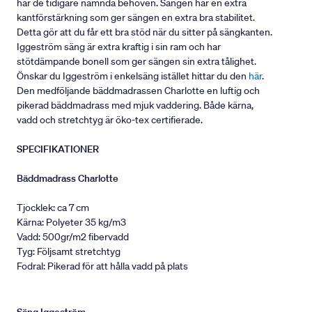
har de tidigare nämnda behoven. Sängen har en extra
kantförstärkning som ger sängen en extra bra stabilitet.
Detta gör att du får ett bra stöd när du sitter på sängkanten.
Iggeström säng är extra kraftig i sin ram och har
stötdämpande bonell som ger sängen sin extra tålighet.
Önskar du Iggeström i enkelsäng istället hittar du den
här
.
Den medföljande bäddmadrassen Charlotte en luftig och
pikerad bäddmadrass med mjuk vaddering. Både kärna,
vadd och stretchtyg är öko-tex certifierade.
SPECIFIKATIONER
Bäddmadrass Charlotte
Tjocklek: ca 7 cm
Kärna: Polyeter 35 kg/m3
Vadd: 500gr/m2 fibervadd
Tyg: Följsamt stretchtyg
Fodral: Pikerad för att hålla vadd på plats