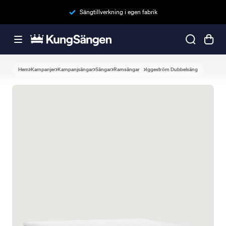
Sängtillverkning i egen fabrik
Hem
Kampanjer
Kampanjsängar
Sängar
Ramsängar
Iggeström Dubbelsäng