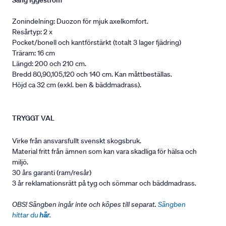
Säng Iggeström
Zonindelning: Duozon för mjuk axelkomfort.
Resårtyp: 2 x
Pocket/bonell och kantförstärkt (totalt 3 lager fjädring)
Träram: 16 cm
Längd: 200 och 210 cm.
Bredd 80,90,105,120 och 140 cm. Kan måttbeställas.
Höjd ca 32 cm (exkl. ben & bäddmadrass).
TRYGGT VAL
Virke från ansvarsfullt svenskt skogsbruk.
Material fritt från ämnen som kan vara skadliga för hälsa och
miljö.
30 års garanti (ram/resår)
3 år reklamationsrätt på tyg och sömmar och bäddmadrass.
OBS! Sängben ingår inte och köpes till separat.
Sängben
hittar du
här
.