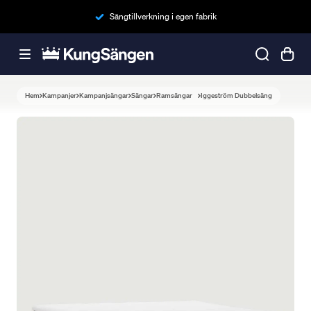
Sängtillverkning i egen fabrik
Hem
Kampanjer
Kampanjsängar
Sängar
Ramsängar
Iggeström Dubbelsäng