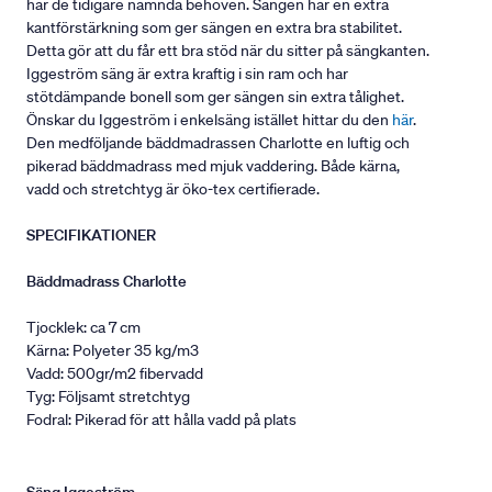
har de tidigare nämnda behoven. Sängen har en extra
kantförstärkning som ger sängen en extra bra stabilitet.
Detta gör att du får ett bra stöd när du sitter på sängkanten.
Iggeström säng är extra kraftig i sin ram och har
stötdämpande bonell som ger sängen sin extra tålighet.
Önskar du Iggeström i enkelsäng istället hittar du den
här
.
Den medföljande bäddmadrassen Charlotte en luftig och
pikerad bäddmadrass med mjuk vaddering. Både kärna,
vadd och stretchtyg är öko-tex certifierade.
SPECIFIKATIONER
Bäddmadrass Charlotte
Tjocklek: ca 7 cm
Kärna: Polyeter 35 kg/m3
Vadd: 500gr/m2 fibervadd
Tyg: Följsamt stretchtyg
Fodral: Pikerad för att hålla vadd på plats