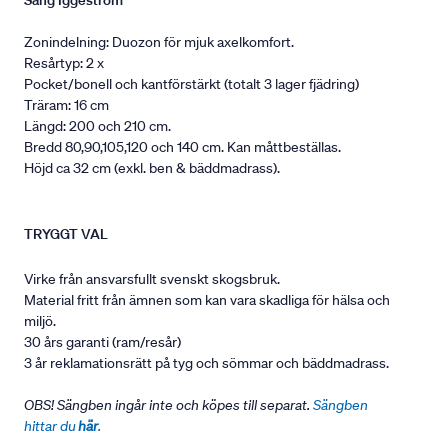
Säng Iggeström
Zonindelning: Duozon för mjuk axelkomfort.
Resårtyp: 2 x
Pocket/bonell och kantförstärkt (totalt 3 lager fjädring)
Träram: 16 cm
Längd: 200 och 210 cm.
Bredd 80,90,105,120 och 140 cm. Kan måttbeställas.
Höjd ca 32 cm (exkl. ben & bäddmadrass).
TRYGGT VAL
Virke från ansvarsfullt svenskt skogsbruk.
Material fritt från ämnen som kan vara skadliga för hälsa och
miljö.
30 års garanti (ram/resår)
3 år reklamationsrätt på tyg och sömmar och bäddmadrass.
OBS! Sängben ingår inte och köpes till separat.
Sängben
hittar du
här
.