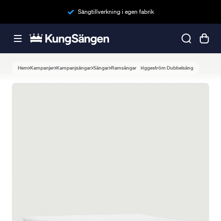
Sängtillverkning i egen fabrik
Hem
Kampanjer
Kampanjsängar
Sängar
Ramsängar
Iggeström Dubbelsäng