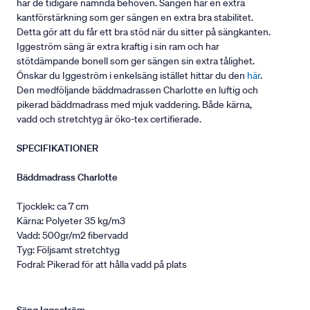
har de tidigare nämnda behoven. Sängen har en extra
kantförstärkning som ger sängen en extra bra stabilitet.
Detta gör att du får ett bra stöd när du sitter på sängkanten.
Iggeström säng är extra kraftig i sin ram och har
stötdämpande bonell som ger sängen sin extra tålighet.
Önskar du Iggeström i enkelsäng istället hittar du den
här
.
Den medföljande bäddmadrassen Charlotte en luftig och
pikerad bäddmadrass med mjuk vaddering. Både kärna,
vadd och stretchtyg är öko-tex certifierade.
SPECIFIKATIONER
Bäddmadrass Charlotte
Tjocklek: ca 7 cm
Kärna: Polyeter 35 kg/m3
Vadd: 500gr/m2 fibervadd
Tyg: Följsamt stretchtyg
Fodral: Pikerad för att hålla vadd på plats