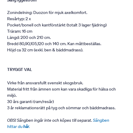
Säng Iggeström
Zonindelning: Duozon för mjuk axelkomfort.
Resårtyp: 2 x
Pocket/bonell och kantförstärkt (totalt 3 lager fjädring)
Träram: 16 cm
Längd: 200 och 210 cm.
Bredd 80,90,105,120 och 140 cm. Kan måttbeställas.
Höjd ca 32 cm (exkl. ben & bäddmadrass).
TRYGGT VAL
Virke från ansvarsfullt svenskt skogsbruk.
Material fritt från ämnen som kan vara skadliga för hälsa och
miljö.
30 års garanti (ram/resår)
3 år reklamationsrätt på tyg och sömmar och bäddmadrass.
OBS! Sängben ingår inte och köpes till separat.
Sängben
hittar du
här
.