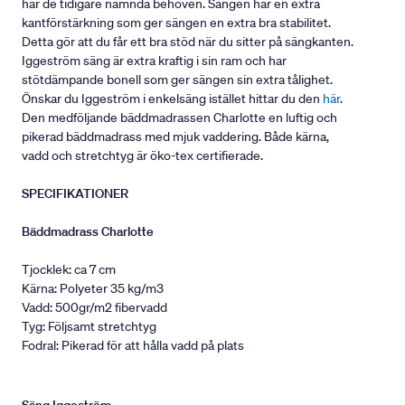
har de tidigare nämnda behoven. Sängen har en extra
kantförstärkning som ger sängen en extra bra stabilitet.
Detta gör att du får ett bra stöd när du sitter på sängkanten.
Iggeström säng är extra kraftig i sin ram och har
stötdämpande bonell som ger sängen sin extra tålighet.
Önskar du Iggeström i enkelsäng istället hittar du den
här
.
Den medföljande bäddmadrassen Charlotte en luftig och
pikerad bäddmadrass med mjuk vaddering. Både kärna,
vadd och stretchtyg är öko-tex certifierade.
SPECIFIKATIONER
Bäddmadrass Charlotte
Tjocklek: ca 7 cm
Kärna: Polyeter 35 kg/m3
Vadd: 500gr/m2 fibervadd
Tyg: Följsamt stretchtyg
Fodral: Pikerad för att hålla vadd på plats