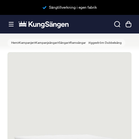
Sängtillverkning i egen fabrik
Hem
Kampanjer
Kampanjsängar
Sängar
Ramsängar
Iggeström Dubbelsäng