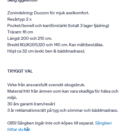
Säng Iggeström
Zonindelning: Duozon för mjuk axelkomfort.
Resårtyp: 2 x
Pocket/bonell och kantförstärkt (totalt 3 lager fjädring)
Träram: 16 cm
Längd: 200 och 210 cm.
Bredd 80,90,105,120 och 140 cm. Kan måttbeställas.
Höjd ca 32 cm (exkl. ben & bäddmadrass).
TRYGGT VAL
Virke från ansvarsfullt svenskt skogsbruk.
Material fritt från ämnen som kan vara skadliga för hälsa och
miljö.
30 års garanti (ram/resår)
3 år reklamationsrätt på tyg och sömmar och bäddmadrass.
OBS! Sängben ingår inte och köpes till separat.
Sängben
hittar du
här
.