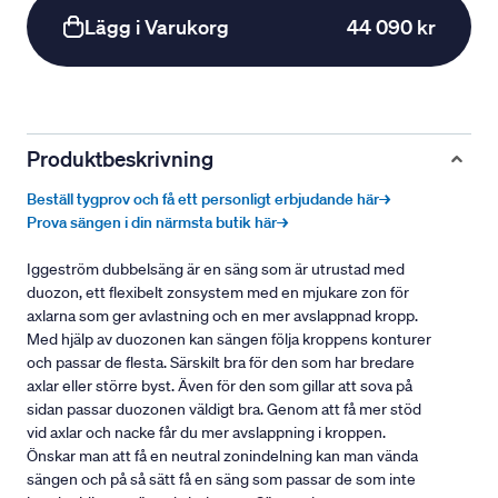
Lägg i Varukorg
44 090 kr
Produktbeskrivning
Beställ tygprov och få ett personligt erbjudande här→
Prova sängen i din närmsta butik här→
Iggeström dubbelsäng är en säng som är utrustad med
duozon, ett flexibelt zonsystem med en mjukare zon för
axlarna som ger avlastning och en mer avslappnad kropp.
Med hjälp av duozonen kan sängen följa kroppens konturer
och passar de flesta. Särskilt bra för den som har bredare
axlar eller större byst. Även för den som gillar att sova på
sidan passar duozonen väldigt bra. Genom att få mer stöd
vid axlar och nacke får du mer avslappning i kroppen.
Önskar man att få en neutral zonindelning kan man vända
sängen och på så sätt få en säng som passar de som inte