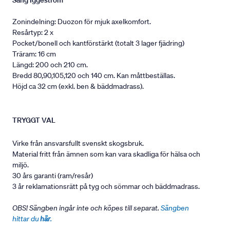
Säng Iggeström
Zonindelning: Duozon för mjuk axelkomfort.
Resårtyp: 2 x
Pocket/bonell och kantförstärkt (totalt 3 lager fjädring)
Träram: 16 cm
Längd: 200 och 210 cm.
Bredd 80,90,105,120 och 140 cm. Kan måttbeställas.
Höjd ca 32 cm (exkl. ben & bäddmadrass).
TRYGGT VAL
Virke från ansvarsfullt svenskt skogsbruk.
Material fritt från ämnen som kan vara skadliga för hälsa och
miljö.
30 års garanti (ram/resår)
3 år reklamationsrätt på tyg och sömmar och bäddmadrass.
OBS! Sängben ingår inte och köpes till separat.
Sängben
hittar du
här
.