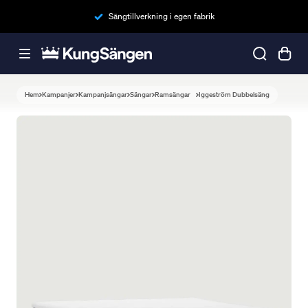
Sängtillverkning i egen fabrik
Hem
Kampanjer
Kampanjsängar
Sängar
Ramsängar
Iggeström Dubbelsäng