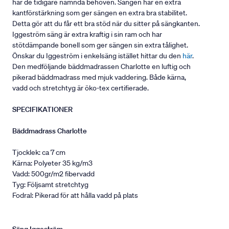
har de tidigare nämnda behoven. Sängen har en extra
kantförstärkning som ger sängen en extra bra stabilitet.
Detta gör att du får ett bra stöd när du sitter på sängkanten.
Iggeström säng är extra kraftig i sin ram och har
stötdämpande bonell som ger sängen sin extra tålighet.
Önskar du Iggeström i enkelsäng istället hittar du den
här
.
Den medföljande bäddmadrassen Charlotte en luftig och
pikerad bäddmadrass med mjuk vaddering. Både kärna,
vadd och stretchtyg är öko-tex certifierade.
SPECIFIKATIONER
Bäddmadrass Charlotte
Tjocklek: ca 7 cm
Kärna: Polyeter 35 kg/m3
Vadd: 500gr/m2 fibervadd
Tyg: Följsamt stretchtyg
Fodral: Pikerad för att hålla vadd på plats