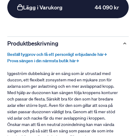
Lägg i Varukorg
44 090 kr
Produktbeskrivning
Beställ tygprov och få ett personligt erbjudande här→
Prova sängen i din närmsta butik här→
Iggeström dubbelsäng är en säng som är utrustad med
duozon, ett flexibelt zonsystem med en mjukare zon för
axlarna som ger avlastning och en mer avslappnad kropp.
Med hjälp av duozonen kan sängen följa kroppens konturer
och passar de flesta. Särskilt bra för den som har bredare
axlar eller större byst. Även för den som gillar att sova på
sidan passar duozonen väldigt bra. Genom att få mer stöd
vid axlar och nacke får du mer avslappning i kroppen.
Önskar man att få en neutral zonindelning kan man vända
sängen och på så sätt få en säng som passar de som inte