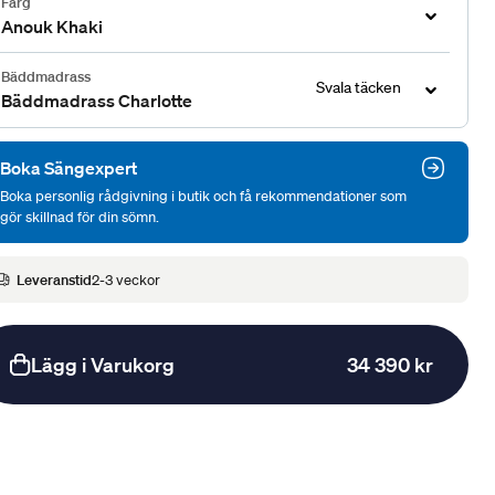
Färg
Anouk Khaki
Bäddmadrass
Svala täcken
Bäddmadrass Charlotte
Boka Sängexpert
Boka personlig rådgivning i butik och få rekommendationer som
gör skillnad för din sömn.
Leveranstid
2-3 veckor
Lägg i Varukorg
34 390 kr