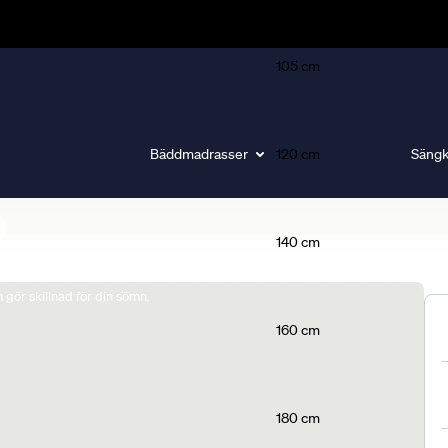
105 cm
Bäddmadrasser
120 cm
Sängk
140 cm
gör skillnad för din sömn.
160 cm
180 cm