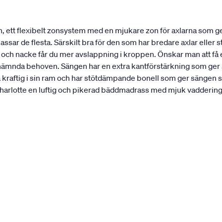
, ett flexibelt zonsystem med en mjukare zon för axlarna som 
ar de flesta. Särskilt bra för den som har bredare axlar eller st
r och nacke får du mer avslappning i kroppen. Önskar man att f
nämnda behoven. Sängen har en extra kantförstärkning som ger sän
a kraftig i sin ram och har stötdämpande bonell som ger sängen 
rlotte en luftig och pikerad bäddmadrass med mjuk vaddering. 