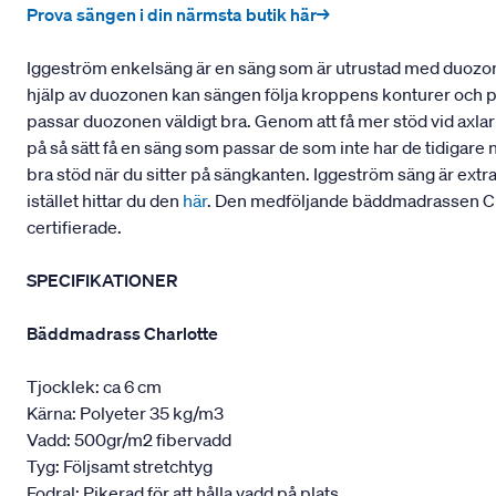
Prova sängen i din närmsta butik här→
Iggeström enkelsäng är en säng som är utrustad med duozon
hjälp av duozonen kan sängen följa kroppens konturer och pass
passar duozonen väldigt bra. Genom att få mer stöd vid axla
på så sätt få en säng som passar de som inte har de tidigare 
bra stöd när du sitter på sängkanten. Iggeström säng är extr
istället hittar du den
här
. Den medföljande bäddmadrassen Cha
certifierade.
SPECIFIKATIONER
Bäddmadrass Charlotte
Tjocklek: ca 6 cm
Kärna: Polyeter 35 kg/m3
Vadd: 500gr/m2 fibervadd
Tyg: Följsamt stretchtyg
Fodral: Pikerad för att hålla vadd på plats