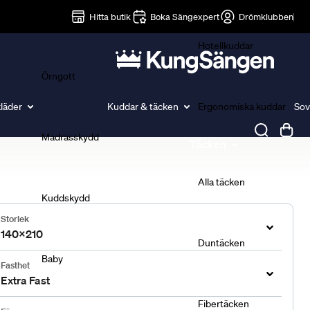
Lakan
Hitta butik
Boka Sängexpert
Drömklubben
Hotellkuddar
Örngott
läder
Kuddar & täcken
Ergonomiska kuddar
Sov
Madrasskydd
Täcken
Alla täcken
Kuddskydd
Storlek
140x210
Duntäcken
Baby
Fasthet
Extra Fast
Fibertäcken