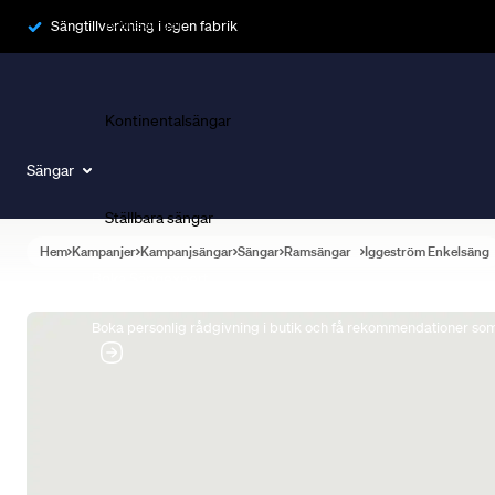
Ramsängar
Sängtillverkning i egen fabrik
Kontinentalsängar
Sängar
Ställbara sängar
Hem
Kampanjer
Kampanjsängar
Sängar
Ramsängar
Iggeström Enkelsäng
Boka Sängexpert
Boka personlig rådgivning i butik och få rekommendationer som 