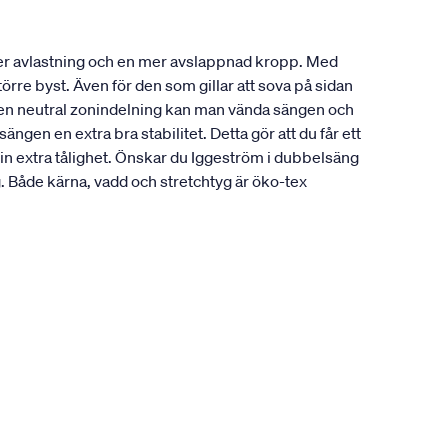
ger avlastning och en mer avslappnad kropp. Med
örre byst. Även för den som gillar att sova på sidan
å en neutral zonindelning kan man vända sängen och
gen en extra bra stabilitet. Detta gör att du får ett
sin extra tålighet. Önskar du Iggeström i dubbelsäng
Både kärna, vadd och stretchtyg är öko-tex