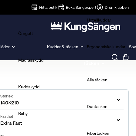
Lakan
Hitta butik
Boka Sängexpert
Drömklubben
Hotellkuddar
Örngott
läder
Kuddar & täcken
Ergonomiska kuddar
Sov
Madrasskydd
Täcken
Alla täcken
Kuddskydd
Storlek
140x210
Duntäcken
Baby
Fasthet
Extra Fast
Fibertäcken