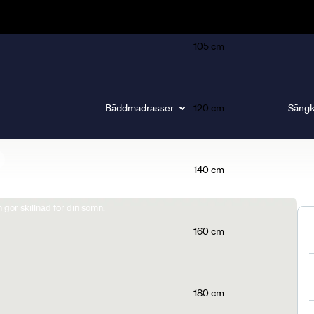
105 cm
Bäddmadrasser
120 cm
Sängk
140 cm
gör skillnad för din sömn.
160 cm
180 cm