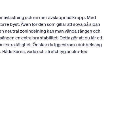
ger avlastning och en mer avslappnad kropp. Med
örre byst. Även för den som gillar att sova på sidan
å en neutral zonindelning kan man vända sängen och
gen en extra bra stabilitet. Detta gör att du får ett
sin extra tålighet. Önskar du Iggeström i dubbelsäng
Både kärna, vadd och stretchtyg är öko-tex