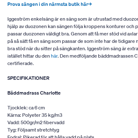
Prova sängen i din närmsta butik här→
Iggeström enkelsäng är en säng som är utrustad med duozon
hjälp av duozonen kan sängen följa kroppens konturer och pass
passar duozonen väldigt bra. Genom att få mer stöd vid axla
på så sätt få en säng som passar de som inte har de tidigare 
bra stöd när du sitter på sängkanten. Iggeström säng är extr
istället hittar du den
här
. Den medföljande bäddmadrassen Cha
certifierade.
SPECIFIKATIONER
Bäddmadrass Charlotte
Tjocklek: ca 6 cm
Kärna: Polyeter 35 kg/m3
Vadd: 500gr/m2 fibervadd
Tyg: Följsamt stretchtyg
Fodral: Pikerad för att hålla vadd på plats