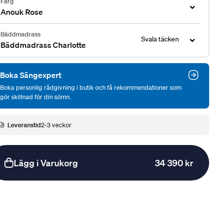
Färg
Anouk Rose
Bäddmadrass
Svala täcken
Bäddmadrass Charlotte
Boka Sängexpert
Boka personlig rådgivning i butik och få rekommendationer som
gör skillnad för din sömn.
Leveranstid
2-3 veckor
Lägg i Varukorg
34 390 kr