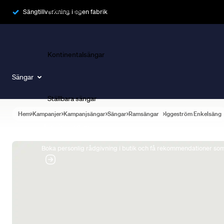
Ramsängar
Sängtillverkning i egen fabrik
Kontinentalsängar
Sängar
Ställbara sängar
Hem
Kampanjer
Kampanjsängar
Sängar
Ramsängar
Iggeström Enkelsäng
Boka Sängexpert
Boka personlig rådgivning i butik och få rekommendationer som 