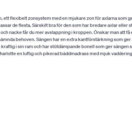
, ett flexibelt zonsystem med en mjukare zon för axlarna som 
ar de flesta. Särskilt bra för den som har bredare axlar eller st
r och nacke får du mer avslappning i kroppen. Önskar man att f
nämnda behoven. Sängen har en extra kantförstärkning som ger sän
a kraftig i sin ram och har stötdämpande bonell som ger sängen 
rlotte en luftig och pikerad bäddmadrass med mjuk vaddering. 