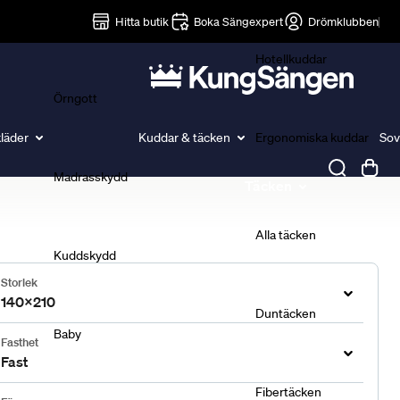
Lakan
Hitta butik
Boka Sängexpert
Drömklubben
Hotellkuddar
Örngott
läder
Kuddar & täcken
Ergonomiska kuddar
Sov
Madrasskydd
Täcken
Alla täcken
Kuddskydd
Storlek
140x210
Duntäcken
Baby
Fasthet
Fast
Fibertäcken