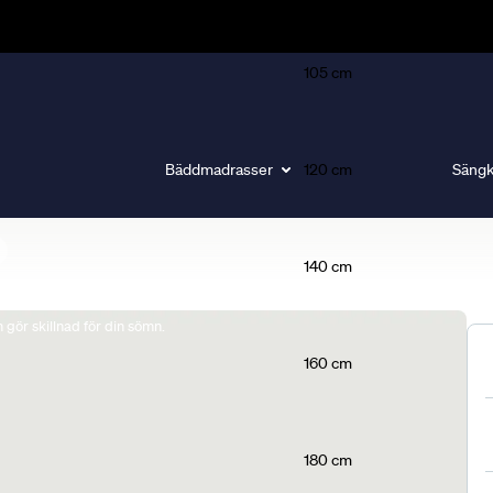
105 cm
Bäddmadrasser
120 cm
Sängk
140 cm
gör skillnad för din sömn.
160 cm
180 cm