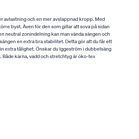
ger avlastning och en mer avslappnad kropp. Med
örre byst. Även för den som gillar att sova på sidan
å en neutral zonindelning kan man vända sängen och
gen en extra bra stabilitet. Detta gör att du får ett
sin extra tålighet. Önskar du Iggeström i dubbelsäng
Både kärna, vadd och stretchtyg är öko-tex