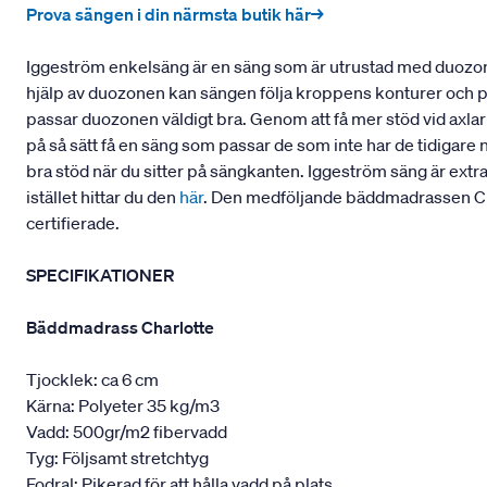
Prova sängen i din närmsta butik här→
Iggeström enkelsäng är en säng som är utrustad med duozon
hjälp av duozonen kan sängen följa kroppens konturer och pass
passar duozonen väldigt bra. Genom att få mer stöd vid axla
på så sätt få en säng som passar de som inte har de tidigare 
bra stöd när du sitter på sängkanten. Iggeström säng är extr
istället hittar du den
här
. Den medföljande bäddmadrassen Cha
certifierade.
SPECIFIKATIONER
Bäddmadrass Charlotte
Tjocklek: ca 6 cm
Kärna: Polyeter 35 kg/m3
Vadd: 500gr/m2 fibervadd
Tyg: Följsamt stretchtyg
Fodral: Pikerad för att hålla vadd på plats