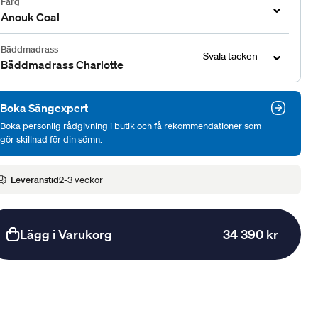
Färg
Anouk Coal
Bäddmadrass
Svala täcken
Bäddmadrass Charlotte
Boka Sängexpert
Boka personlig rådgivning i butik och få rekommendationer som
gör skillnad för din sömn.
Leveranstid
2-3 veckor
Lägg i Varukorg
34 390 kr