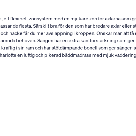
, ett flexibelt zonsystem med en mjukare zon för axlarna som 
ar de flesta. Särskilt bra för den som har bredare axlar eller st
r och nacke får du mer avslappning i kroppen. Önskar man att f
nämnda behoven. Sängen har en extra kantförstärkning som ger sän
a kraftig i sin ram och har stötdämpande bonell som ger sängen 
rlotte en luftig och pikerad bäddmadrass med mjuk vaddering. 