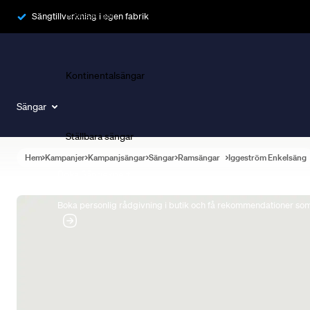
Ramsängar
Sängtillverkning i egen fabrik
Kontinentalsängar
Sängar
Ställbara sängar
Hem
Kampanjer
Kampanjsängar
Sängar
Ramsängar
Iggeström Enkelsäng
Boka Sängexpert
Boka personlig rådgivning i butik och få rekommendationer som 