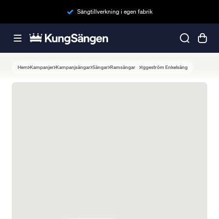
Sängtillverkning i egen fabrik
Hem
Kampanjer
Kampanjsängar
Sängar
Ramsängar
Iggeström Enkelsäng