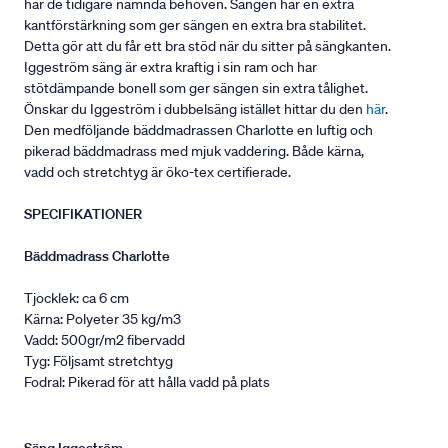
har de tidigare nämnda behoven. Sängen har en extra
kantförstärkning som ger sängen en extra bra stabilitet.
Detta gör att du får ett bra stöd när du sitter på sängkanten.
Iggeström säng är extra kraftig i sin ram och har
stötdämpande bonell som ger sängen sin extra tålighet.
Önskar du Iggeström i dubbelsäng istället hittar du den
här
.
Den medföljande bäddmadrassen Charlotte en luftig och
pikerad bäddmadrass med mjuk vaddering. Både kärna,
vadd och stretchtyg är öko-tex certifierade.
SPECIFIKATIONER
Bäddmadrass Charlotte
Tjocklek: ca 6 cm
Kärna: Polyeter 35 kg/m3
Vadd: 500gr/m2 fibervadd
Tyg: Följsamt stretchtyg
Fodral: Pikerad för att hålla vadd på plats