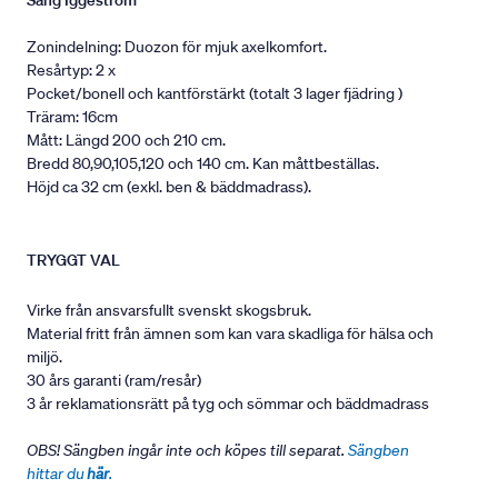
Säng Iggeström
Zonindelning: Duozon för mjuk axelkomfort.
Resårtyp: 2 x
Pocket/bonell och kantförstärkt (totalt 3 lager fjädring )
Träram: 16cm
Mått: Längd 200 och 210 cm.
Bredd 80,90,105,120 och 140 cm. Kan måttbeställas.
Höjd ca 32 cm (exkl. ben & bäddmadrass).
TRYGGT VAL
Virke från ansvarsfullt svenskt skogsbruk.
Material fritt från ämnen som kan vara skadliga för hälsa och
miljö.
30 års garanti (ram/resår)
3 år reklamationsrätt på tyg och sömmar och bäddmadrass
OBS! Sängben ingår inte och köpes till separat.
Sängben
hittar du
här
.