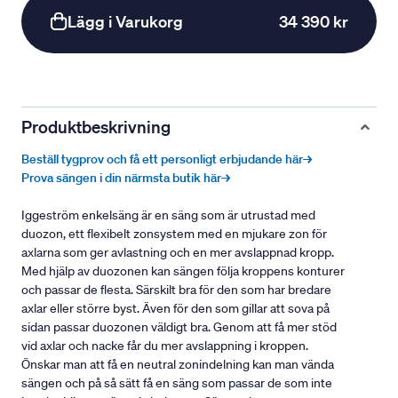
Lägg i Varukorg
34 390 kr
Produktbeskrivning
Beställ tygprov och få ett personligt erbjudande här→
Prova sängen i din närmsta butik här→
Iggeström enkelsäng är en säng som är utrustad med
duozon, ett flexibelt zonsystem med en mjukare zon för
axlarna som ger avlastning och en mer avslappnad kropp.
Med hjälp av duozonen kan sängen följa kroppens konturer
och passar de flesta. Särskilt bra för den som har bredare
axlar eller större byst. Även för den som gillar att sova på
sidan passar duozonen väldigt bra. Genom att få mer stöd
vid axlar och nacke får du mer avslappning i kroppen.
Önskar man att få en neutral zonindelning kan man vända
sängen och på så sätt få en säng som passar de som inte