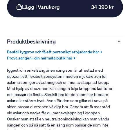
Lägg i Varukorg
34 390 kr
Produktbeskrivning
Beställ tygprov och få ett personligt erbjudande här→
Prova sängen i din närmsta butik här→
Iggeström enkelsäng är en säng som är utrustad med
duozon, ett flexibelt zonsystem med en mjukare zon för
axlarna som ger avlastning och en mer avslappnad kropp.
Med hjälp av duozonen kan sängen följa kroppens konturer
och passar de flesta. Särskilt bra för den som har bredare
axlar eller större byst. Även för den som gillar att sova på
sidan passar duozonen väldigt bra. Genom att få mer stöd
vid axlar och nacke får du mer avslappning i kroppen.
Önskar man att få en neutral zonindelning kan man vända
sängen och på så sätt få en säng som passar de som inte