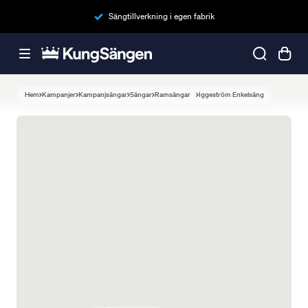
Sängtillverkning i egen fabrik
Hem
Kampanjer
Kampanjsängar
Sängar
Ramsängar
Iggeström Enkelsäng