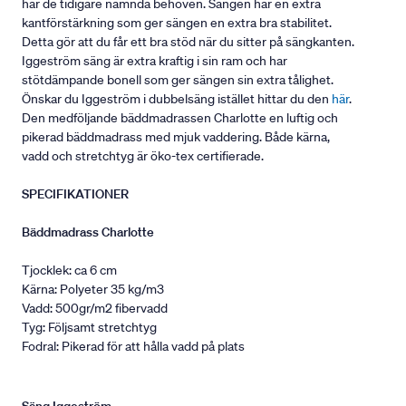
har de tidigare nämnda behoven. Sängen har en extra
kantförstärkning som ger sängen en extra bra stabilitet.
Detta gör att du får ett bra stöd när du sitter på sängkanten.
Iggeström säng är extra kraftig i sin ram och har
stötdämpande bonell som ger sängen sin extra tålighet.
Önskar du Iggeström i dubbelsäng istället hittar du den
här
.
Den medföljande bäddmadrassen Charlotte en luftig och
pikerad bäddmadrass med mjuk vaddering. Både kärna,
vadd och stretchtyg är öko-tex certifierade.
SPECIFIKATIONER
Bäddmadrass Charlotte
Tjocklek: ca 6 cm
Kärna: Polyeter 35 kg/m3
Vadd: 500gr/m2 fibervadd
Tyg: Följsamt stretchtyg
Fodral: Pikerad för att hålla vadd på plats