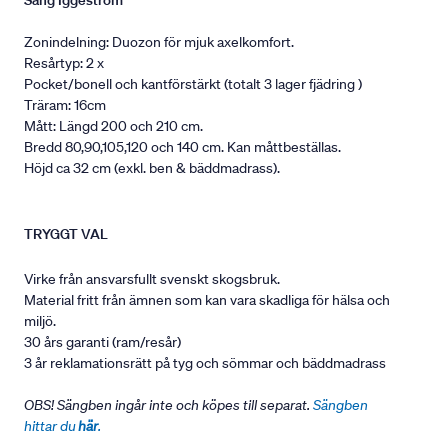
Säng Iggeström
Zonindelning: Duozon för mjuk axelkomfort.
Resårtyp: 2 x
Pocket/bonell och kantförstärkt (totalt 3 lager fjädring )
Träram: 16cm
Mått: Längd 200 och 210 cm.
Bredd 80,90,105,120 och 140 cm. Kan måttbeställas.
Höjd ca 32 cm (exkl. ben & bäddmadrass).
TRYGGT VAL
Virke från ansvarsfullt svenskt skogsbruk.
Material fritt från ämnen som kan vara skadliga för hälsa och
miljö.
30 års garanti (ram/resår)
3 år reklamationsrätt på tyg och sömmar och bäddmadrass
OBS! Sängben ingår inte och köpes till separat.
Sängben
hittar du
här
.