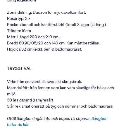
Säng Iggeström
Zonindelning: Duozon för mjuk axelkomfort.
Resårtyp: 2 x
Pocket/bonell och kantförstärkt (totalt 3 lager fjädring )
Träram: 16cm
Mått: Längd 200 och 210 cm.
Bredd 80,90,105,120 och 140 cm. Kan måttbeställas.
Höjd ca 32 cm (exkl. ben & bäddmadrass).
TRYGGT VAL
Virke från ansvarsfullt svenskt skogsbruk.
Material fritt från ämnen som kan vara skadliga för hälsa och
miljö.
30 års garanti (ram/resår)
3 år reklamationsrätt på tyg och sömmar och bäddmadrass
OBS! Sängben ingår inte och köpes till separat.
Sängben
hittar du
här
.