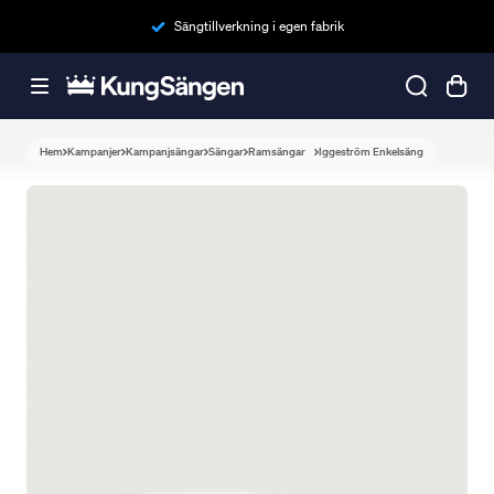
Sängtillverkning i egen fabrik
Hem
Kampanjer
Kampanjsängar
Sängar
Ramsängar
Iggeström Enkelsäng