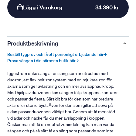
Lägg i Varukorg
34 390 kr
Produktbeskrivning
Beställ tygprov och få ett personligt erbjudande här→
Prova sängen i din närmsta butik här→
Iggeström enkelsäng är en säng som är utrustad med
duozon, ett flexibelt zonsystem med en mjukare zon för
axlarna som ger avlastning och en mer avslappnad kropp.
Med hjälp av duozonen kan sängen följa kroppens konturer
och passar de flesta. Särskilt bra för den som har bredare
axlar eller större byst. Även för den som gillar att sova på
sidan passar duozonen väldigt bra. Genom att få mer stöd
vid axlar och nacke får du mer avslappning i kroppen.
Önskar man att få en neutral zonindelning kan man vända
sängen och på så sätt få en säng som passar de som inte