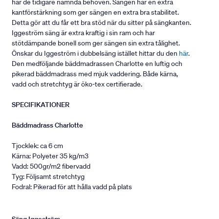
har de tidigare nämnda behoven. Sängen har en extra
kantförstärkning som ger sängen en extra bra stabilitet.
Detta gör att du får ett bra stöd när du sitter på sängkanten.
Iggeström säng är extra kraftig i sin ram och har
stötdämpande bonell som ger sängen sin extra tålighet.
Önskar du Iggeström i dubbelsäng istället hittar du den
här
.
Den medföljande bäddmadrassen Charlotte en luftig och
pikerad bäddmadrass med mjuk vaddering. Både kärna,
vadd och stretchtyg är öko-tex certifierade.
SPECIFIKATIONER
Bäddmadrass Charlotte
Tjocklek: ca 6 cm
Kärna: Polyeter 35 kg/m3
Vadd: 500gr/m2 fibervadd
Tyg: Följsamt stretchtyg
Fodral: Pikerad för att hålla vadd på plats