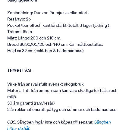
Säng Iggeström
Zonindelning: Duozon för mjuk axelkomfort.
Resårtyp: 2 x
Pocket/bonell och kantförstärkt (totalt 3 lager fjädring )
Träram: 16cm
Mått: Längd 200 och 210 cm.
Bredd 80,90,105,120 och 140 cm. Kan måttbeställas.
Höjd ca 32 cm (exkl. ben & bäddmadrass).
TRYGGT VAL
Virke från ansvarsfullt svenskt skogsbruk.
Material fritt från ämnen som kan vara skadliga för hälsa och
miljö.
30 års garanti (ram/resår)
3 år reklamationsrätt på tyg och sömmar och bäddmadrass
OBS! Sängben ingår inte och köpes till separat.
Sängben
hittar du
här
.