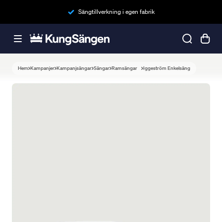
Sängtillverkning i egen fabrik
Hem
Kampanjer
Kampanjsängar
Sängar
Ramsängar
Iggeström Enkelsäng