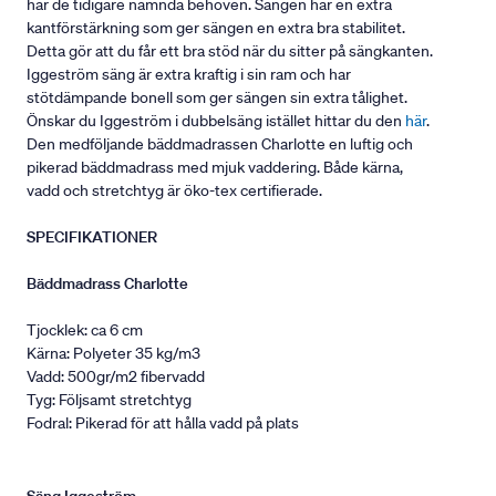
har de tidigare nämnda behoven. Sängen har en extra
kantförstärkning som ger sängen en extra bra stabilitet.
Detta gör att du får ett bra stöd när du sitter på sängkanten.
Iggeström säng är extra kraftig i sin ram och har
stötdämpande bonell som ger sängen sin extra tålighet.
Önskar du Iggeström i dubbelsäng istället hittar du den
här
.
Den medföljande bäddmadrassen Charlotte en luftig och
pikerad bäddmadrass med mjuk vaddering. Både kärna,
vadd och stretchtyg är öko-tex certifierade.
SPECIFIKATIONER
Bäddmadrass Charlotte
Tjocklek: ca 6 cm
Kärna: Polyeter 35 kg/m3
Vadd: 500gr/m2 fibervadd
Tyg: Följsamt stretchtyg
Fodral: Pikerad för att hålla vadd på plats