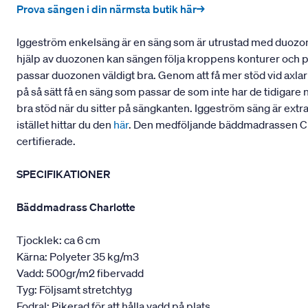
Prova sängen i din närmsta butik här→
Iggeström enkelsäng är en säng som är utrustad med duozon
hjälp av duozonen kan sängen följa kroppens konturer och pass
passar duozonen väldigt bra. Genom att få mer stöd vid axla
på så sätt få en säng som passar de som inte har de tidigare 
bra stöd när du sitter på sängkanten. Iggeström säng är extr
istället hittar du den
här
. Den medföljande bäddmadrassen Cha
certifierade.
SPECIFIKATIONER
Bäddmadrass Charlotte
Tjocklek: ca 6 cm
Kärna: Polyeter 35 kg/m3
Vadd: 500gr/m2 fibervadd
Tyg: Följsamt stretchtyg
Fodral: Pikerad för att hålla vadd på plats