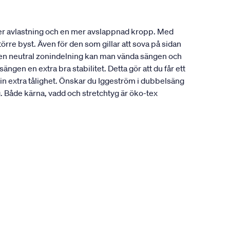
ger avlastning och en mer avslappnad kropp. Med
örre byst. Även för den som gillar att sova på sidan
å en neutral zonindelning kan man vända sängen och
gen en extra bra stabilitet. Detta gör att du får ett
sin extra tålighet. Önskar du Iggeström i dubbelsäng
Både kärna, vadd och stretchtyg är öko-tex