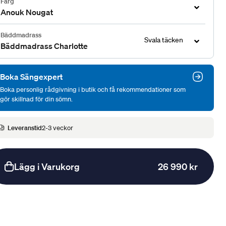
Färg
Anouk Nougat
Bäddmadrass
Svala täcken
Bäddmadrass Charlotte
Boka Sängexpert
Boka personlig rådgivning i butik och få rekommendationer som
gör skillnad för din sömn.
Leveranstid
2-3 veckor
Lägg i Varukorg
26 990 kr