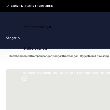
Ramsängar
Sängtillverkning i egen fabrik
Kontinentalsängar
Sängar
Ställbara sängar
Hem
Kampanjer
Kampanjsängar
Sängar
Ramsängar
Iggeström Enkelsäng
Boka Sängexpert
Boka personlig rådgivning i butik och få rekommendationer som 