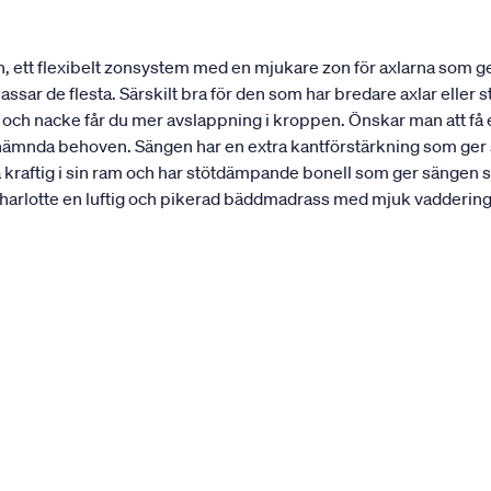
, ett flexibelt zonsystem med en mjukare zon för axlarna som 
ar de flesta. Särskilt bra för den som har bredare axlar eller st
r och nacke får du mer avslappning i kroppen. Önskar man att f
nämnda behoven. Sängen har en extra kantförstärkning som ger sän
a kraftig i sin ram och har stötdämpande bonell som ger sängen 
rlotte en luftig och pikerad bäddmadrass med mjuk vaddering. 