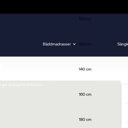
105 cm
Bäddmadrasser
120 cm
Sängk
140 cm
gör skillnad för din sömn.
160 cm
180 cm