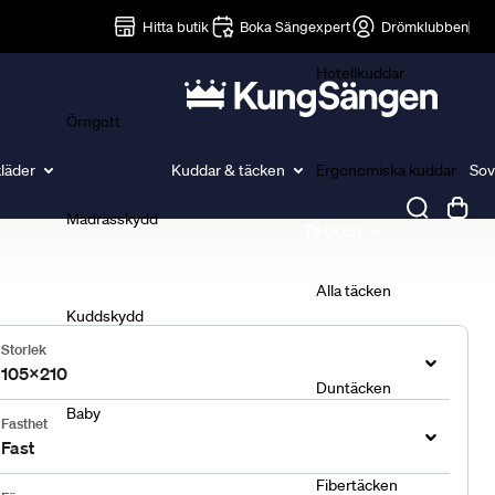
Lakan
Hitta butik
Boka Sängexpert
Drömklubben
Hotellkuddar
Örngott
läder
Kuddar & täcken
Ergonomiska kuddar
Sov
Madrasskydd
Täcken
Alla täcken
Kuddskydd
Storlek
105x210
Duntäcken
Baby
Fasthet
Fast
Fibertäcken