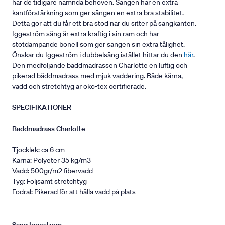
har de tidigare nämnda behoven. Sängen har en extra
kantförstärkning som ger sängen en extra bra stabilitet.
Detta gör att du får ett bra stöd när du sitter på sängkanten.
Iggeström säng är extra kraftig i sin ram och har
stötdämpande bonell som ger sängen sin extra tålighet.
Önskar du Iggeström i dubbelsäng istället hittar du den
här
.
Den medföljande bäddmadrassen Charlotte en luftig och
pikerad bäddmadrass med mjuk vaddering. Både kärna,
vadd och stretchtyg är öko-tex certifierade.
SPECIFIKATIONER
Bäddmadrass Charlotte
Tjocklek: ca 6 cm
Kärna: Polyeter 35 kg/m3
Vadd: 500gr/m2 fibervadd
Tyg: Följsamt stretchtyg
Fodral: Pikerad för att hålla vadd på plats