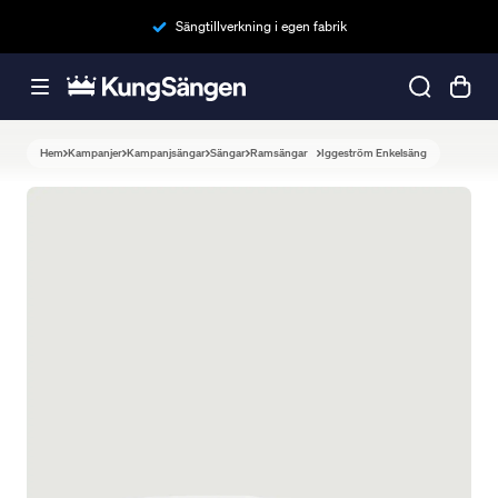
Sängtillverkning i egen fabrik
Hem
Kampanjer
Kampanjsängar
Sängar
Ramsängar
Iggeström Enkelsäng