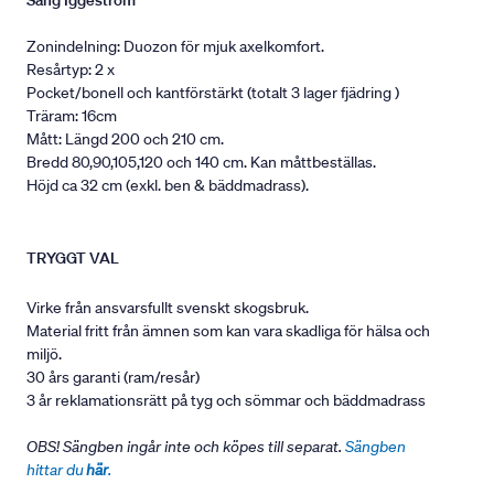
Säng Iggeström
Zonindelning: Duozon för mjuk axelkomfort.
Resårtyp: 2 x
Pocket/bonell och kantförstärkt (totalt 3 lager fjädring )
Träram: 16cm
Mått: Längd 200 och 210 cm.
Bredd 80,90,105,120 och 140 cm. Kan måttbeställas.
Höjd ca 32 cm (exkl. ben & bäddmadrass).
TRYGGT VAL
Virke från ansvarsfullt svenskt skogsbruk.
Material fritt från ämnen som kan vara skadliga för hälsa och
miljö.
30 års garanti (ram/resår)
3 år reklamationsrätt på tyg och sömmar och bäddmadrass
OBS! Sängben ingår inte och köpes till separat.
Sängben
hittar du
här
.