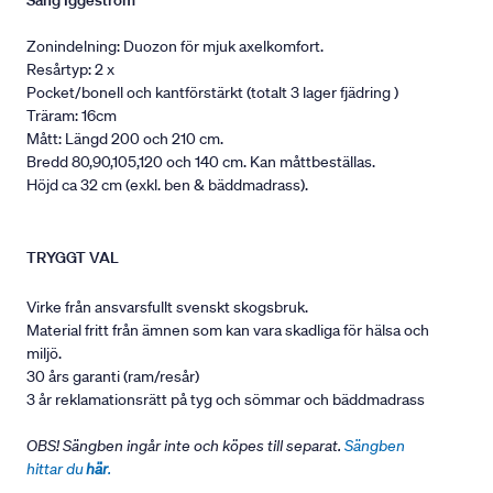
Säng Iggeström
Zonindelning: Duozon för mjuk axelkomfort.
Resårtyp: 2 x
Pocket/bonell och kantförstärkt (totalt 3 lager fjädring )
Träram: 16cm
Mått: Längd 200 och 210 cm.
Bredd 80,90,105,120 och 140 cm. Kan måttbeställas.
Höjd ca 32 cm (exkl. ben & bäddmadrass).
TRYGGT VAL
Virke från ansvarsfullt svenskt skogsbruk.
Material fritt från ämnen som kan vara skadliga för hälsa och
miljö.
30 års garanti (ram/resår)
3 år reklamationsrätt på tyg och sömmar och bäddmadrass
OBS! Sängben ingår inte och köpes till separat.
Sängben
hittar du
här
.