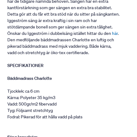
har de tidigare nämnda behoven. Sängen har en extra
kantförstärkning som ger sängen en extra bra stabilitet.
Detta gör att du får ett bra stöd när du sitter på sängkanten.
Iggeström säng är extra kraftig i sin ram och har
stötdämpande bonell som ger sängen sin extra tålighet.
Önskar du Iggeström i dubbelsäng istället hittar du den
här
.
Den medföljande bäddmadrassen Charlotte en luftig och
pikerad bäddmadrass med mjuk vaddering. Både kärna,
vadd och stretchtyg är öko-tex certifierade.
SPECIFIKATIONER
Bäddmadrass Charlotte
Tjocklek: ca 6 cm
Kärna: Polyeter 35 kg/m3
Vadd: 500gr/m2 fibervadd
Tyg: Följsamt stretchtyg
Fodral: Pikerad för att hålla vadd på plats