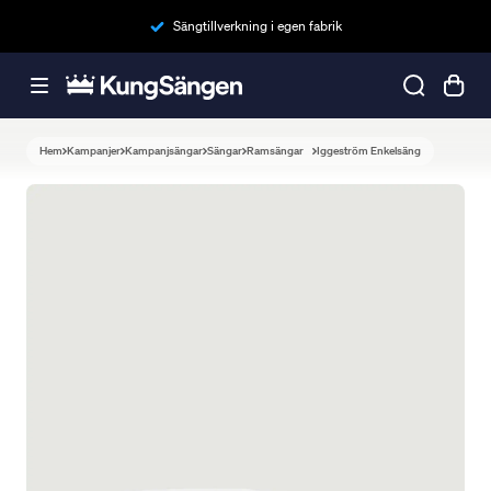
Sängtillverkning i egen fabrik
Hem
Kampanjer
Kampanjsängar
Sängar
Ramsängar
Iggeström Enkelsäng