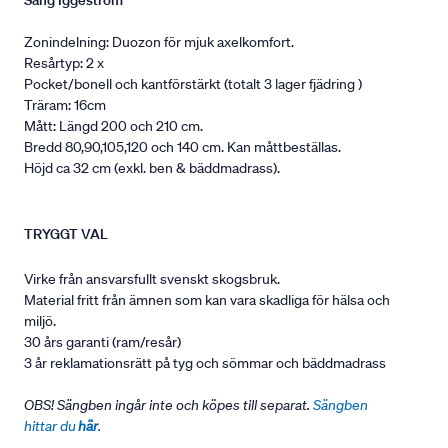
Säng Iggeström
Zonindelning: Duozon för mjuk axelkomfort.
Resårtyp: 2 x
Pocket/bonell och kantförstärkt (totalt 3 lager fjädring )
Träram: 16cm
Mått: Längd 200 och 210 cm.
Bredd 80,90,105,120 och 140 cm. Kan måttbeställas.
Höjd ca 32 cm (exkl. ben & bäddmadrass).
TRYGGT VAL
Virke från ansvarsfullt svenskt skogsbruk.
Material fritt från ämnen som kan vara skadliga för hälsa och
miljö.
30 års garanti (ram/resår)
3 år reklamationsrätt på tyg och sömmar och bäddmadrass
OBS! Sängben ingår inte och köpes till separat.
Sängben
hittar du
här
.