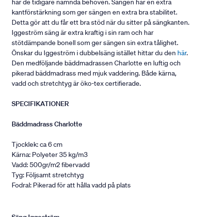
har de tidigare nämnda behoven. Sängen har en extra
kantförstärkning som ger sängen en extra bra stabilitet.
Detta gör att du får ett bra stöd när du sitter på sängkanten.
Iggeström säng är extra kraftig i sin ram och har
stötdämpande bonell som ger sängen sin extra tålighet.
Önskar du Iggeström i dubbelsäng istället hittar du den
här
.
Den medföljande bäddmadrassen Charlotte en luftig och
pikerad bäddmadrass med mjuk vaddering. Både kärna,
vadd och stretchtyg är öko-tex certifierade.
SPECIFIKATIONER
Bäddmadrass Charlotte
Tjocklek: ca 6 cm
Kärna: Polyeter 35 kg/m3
Vadd: 500gr/m2 fibervadd
Tyg: Följsamt stretchtyg
Fodral: Pikerad för att hålla vadd på plats