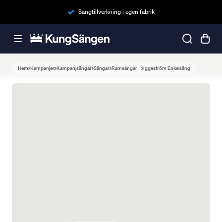
Sängtillverkning i egen fabrik
Hem
Kampanjer
Kampanjsängar
Sängar
Ramsängar
Iggeström Enkelsäng