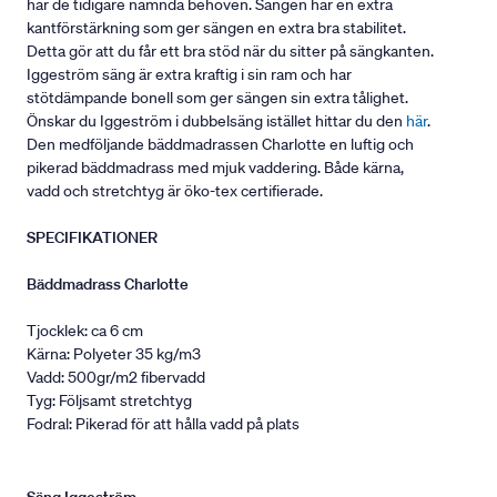
har de tidigare nämnda behoven. Sängen har en extra
kantförstärkning som ger sängen en extra bra stabilitet.
Detta gör att du får ett bra stöd när du sitter på sängkanten.
Iggeström säng är extra kraftig i sin ram och har
stötdämpande bonell som ger sängen sin extra tålighet.
Önskar du Iggeström i dubbelsäng istället hittar du den
här
.
Den medföljande bäddmadrassen Charlotte en luftig och
pikerad bäddmadrass med mjuk vaddering. Både kärna,
vadd och stretchtyg är öko-tex certifierade.
SPECIFIKATIONER
Bäddmadrass Charlotte
Tjocklek: ca 6 cm
Kärna: Polyeter 35 kg/m3
Vadd: 500gr/m2 fibervadd
Tyg: Följsamt stretchtyg
Fodral: Pikerad för att hålla vadd på plats