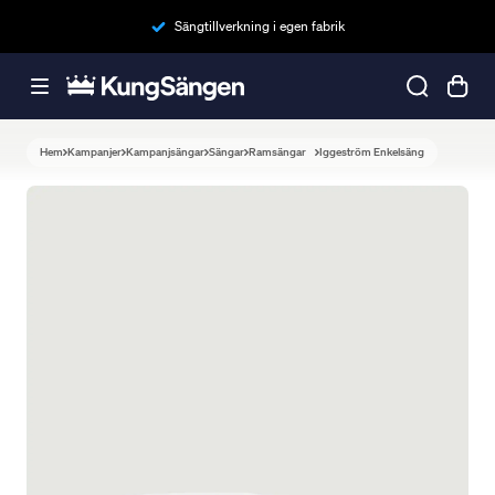
Sängtillverkning i egen fabrik
Hem
Kampanjer
Kampanjsängar
Sängar
Ramsängar
Iggeström Enkelsäng