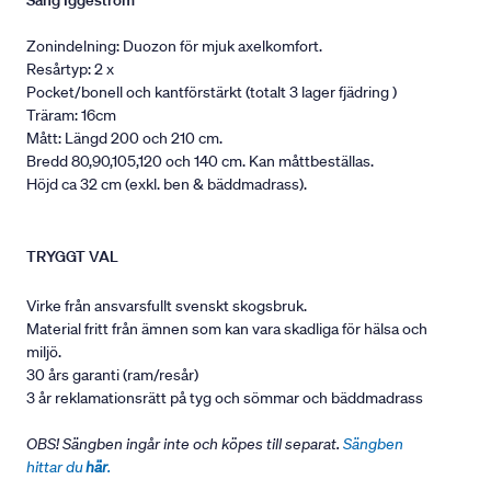
Säng Iggeström
Zonindelning: Duozon för mjuk axelkomfort.
Resårtyp: 2 x
Pocket/bonell och kantförstärkt (totalt 3 lager fjädring )
Träram: 16cm
Mått: Längd 200 och 210 cm.
Bredd 80,90,105,120 och 140 cm. Kan måttbeställas.
Höjd ca 32 cm (exkl. ben & bäddmadrass).
TRYGGT VAL
Virke från ansvarsfullt svenskt skogsbruk.
Material fritt från ämnen som kan vara skadliga för hälsa och
miljö.
30 års garanti (ram/resår)
3 år reklamationsrätt på tyg och sömmar och bäddmadrass
OBS! Sängben ingår inte och köpes till separat.
Sängben
hittar du
här
.