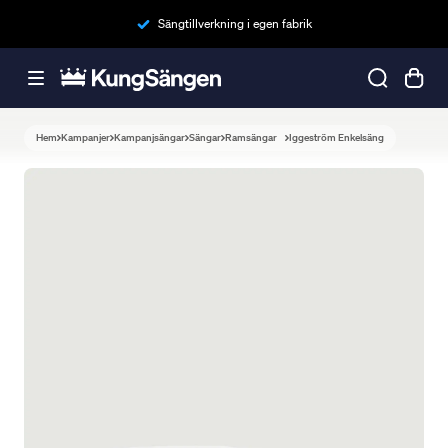
Sängtillverkning i egen fabrik
Hem
Kampanjer
Kampanjsängar
Sängar
Ramsängar
Iggeström Enkelsäng