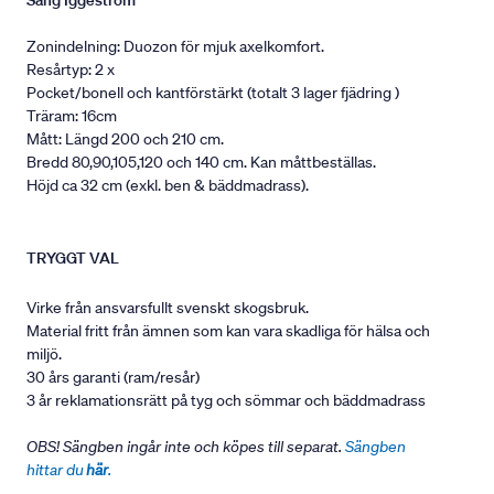
Säng Iggeström
Zonindelning: Duozon för mjuk axelkomfort.
Resårtyp: 2 x
Pocket/bonell och kantförstärkt (totalt 3 lager fjädring )
Träram: 16cm
Mått: Längd 200 och 210 cm.
Bredd 80,90,105,120 och 140 cm. Kan måttbeställas.
Höjd ca 32 cm (exkl. ben & bäddmadrass).
TRYGGT VAL
Virke från ansvarsfullt svenskt skogsbruk.
Material fritt från ämnen som kan vara skadliga för hälsa och
miljö.
30 års garanti (ram/resår)
3 år reklamationsrätt på tyg och sömmar och bäddmadrass
OBS! Sängben ingår inte och köpes till separat.
Sängben
hittar du
här
.