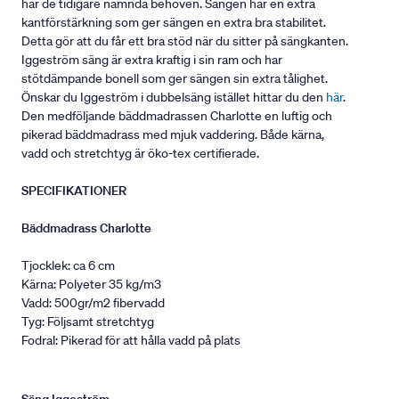
har de tidigare nämnda behoven. Sängen har en extra
kantförstärkning som ger sängen en extra bra stabilitet.
Detta gör att du får ett bra stöd när du sitter på sängkanten.
Iggeström säng är extra kraftig i sin ram och har
stötdämpande bonell som ger sängen sin extra tålighet.
Önskar du Iggeström i dubbelsäng istället hittar du den
här
.
Den medföljande bäddmadrassen Charlotte en luftig och
pikerad bäddmadrass med mjuk vaddering. Både kärna,
vadd och stretchtyg är öko-tex certifierade.
SPECIFIKATIONER
Bäddmadrass Charlotte
Tjocklek: ca 6 cm
Kärna: Polyeter 35 kg/m3
Vadd: 500gr/m2 fibervadd
Tyg: Följsamt stretchtyg
Fodral: Pikerad för att hålla vadd på plats