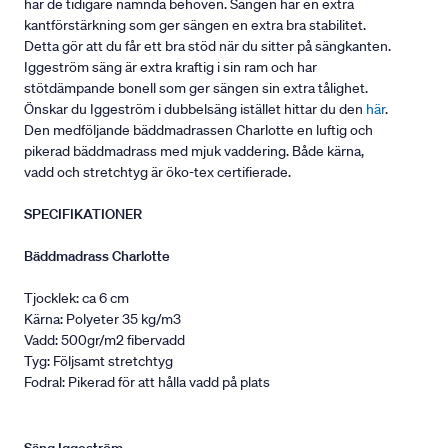
har de tidigare nämnda behoven. Sängen har en extra
kantförstärkning som ger sängen en extra bra stabilitet.
Detta gör att du får ett bra stöd när du sitter på sängkanten.
Iggeström säng är extra kraftig i sin ram och har
stötdämpande bonell som ger sängen sin extra tålighet.
Önskar du Iggeström i dubbelsäng istället hittar du den
här
.
Den medföljande bäddmadrassen Charlotte en luftig och
pikerad bäddmadrass med mjuk vaddering. Både kärna,
vadd och stretchtyg är öko-tex certifierade.
SPECIFIKATIONER
Bäddmadrass Charlotte
Tjocklek: ca 6 cm
Kärna: Polyeter 35 kg/m3
Vadd: 500gr/m2 fibervadd
Tyg: Följsamt stretchtyg
Fodral: Pikerad för att hålla vadd på plats