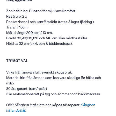
Säng Iggeström
Zonindelning: Duozon för mjuk axelkomfort.
Resårtyp: 2 x
Pocket/bonell och kantförstärkt (totalt 3 lager fjädring )
Träram: 16cm
Mått: Längd 200 och 210 cm.
Bredd 80,90,105,120 och 140 cm. Kan måttbeställas.
Höjd ca 32 cm (exkl. ben & bäddmadrass).
TRYGGT VAL
Virke från ansvarsfullt svenskt skogsbruk.
Material fritt från ämnen som kan vara skadliga för hälsa och
miljö.
30 års garanti (ram/resår)
3 år reklamationsrätt på tyg och sömmar och bäddmadrass
OBS! Sängben ingår inte och köpes till separat.
Sängben
hittar du
här
.