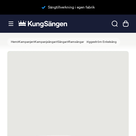
Sängtillverkning i egen fabrik
Hem
Kampanjer
Kampanjsängar
Sängar
Ramsängar
Iggeström Enkelsäng