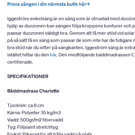
Prova sängen i din närmsta butik här→
Iggeström enkelsäng är en säng som är utrustad med duozon
hjälp av duozonen kan sängen följa kroppens konturer och pass
passar duozonen väldigt bra. Genom att få mer stöd vid axla
på så sätt få en säng som passar de som inte har de tidigare 
bra stöd när du sitter på sängkanten. Iggeström säng är extr
istället hittar du den
här
. Den medföljande bäddmadrassen Cha
certifierade.
SPECIFIKATIONER
Bäddmadrass Charlotte
Tjocklek: ca 6 cm
Kärna: Polyeter 35 kg/m3
Vadd: 500gr/m2 fibervadd
Tyg: Följsamt stretchtyg
Fodral: Pikerad för att hålla vadd på plats