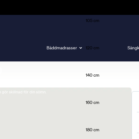
105 cm
Bäddmadrasser
120 cm
Sängk
140 cm
gör skillnad för din sömn.
160 cm
180 cm