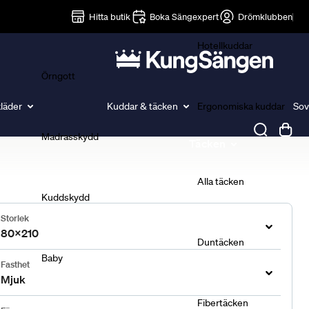
Lakan
Hitta butik
Boka Sängexpert
Drömklubben
Hotellkuddar
Örngott
läder
Kuddar & täcken
Ergonomiska kuddar
Sov
Madrasskydd
Täcken
Alla täcken
Kuddskydd
Storlek
80x210
Duntäcken
Baby
Fasthet
Mjuk
Fibertäcken