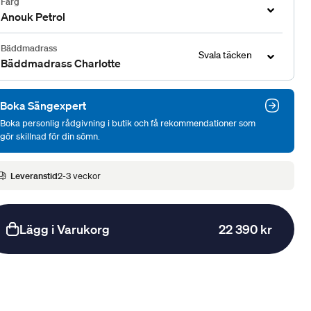
Färg
Anouk Petrol
Bäddmadrass
Svala täcken
Bäddmadrass Charlotte
Boka Sängexpert
Boka personlig rådgivning i butik och få rekommendationer som
gör skillnad för din sömn.
Leveranstid
2-3 veckor
Lägg i Varukorg
22 390 kr