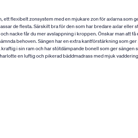
, ett flexibelt zonsystem med en mjukare zon för axlarna som 
ar de flesta. Särskilt bra för den som har bredare axlar eller st
r och nacke får du mer avslappning i kroppen. Önskar man att f
nämnda behoven. Sängen har en extra kantförstärkning som ger sän
a kraftig i sin ram och har stötdämpande bonell som ger sängen 
rlotte en luftig och pikerad bäddmadrass med mjuk vaddering. 