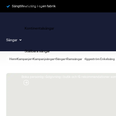
Ramsängar
Sängtillverkning i egen fabrik
Kontinentalsängar
Sängar
Ställbara sängar
Hem
Kampanjer
Kampanjsängar
Sängar
Ramsängar
Iggeström Enkelsäng
Boka Sängexpert
Boka personlig rådgivning i butik och få rekommendationer som 