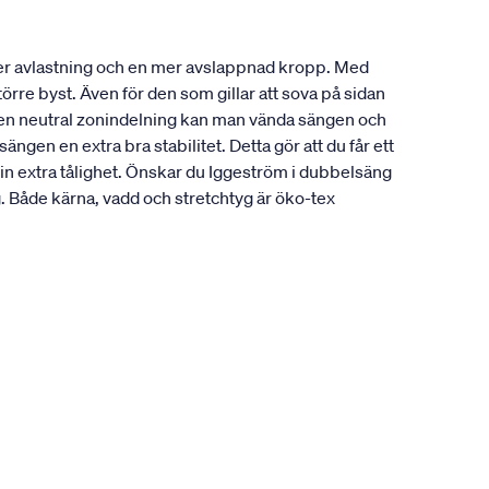
ger avlastning och en mer avslappnad kropp. Med
örre byst. Även för den som gillar att sova på sidan
å en neutral zonindelning kan man vända sängen och
gen en extra bra stabilitet. Detta gör att du får ett
sin extra tålighet. Önskar du Iggeström i dubbelsäng
Både kärna, vadd och stretchtyg är öko-tex