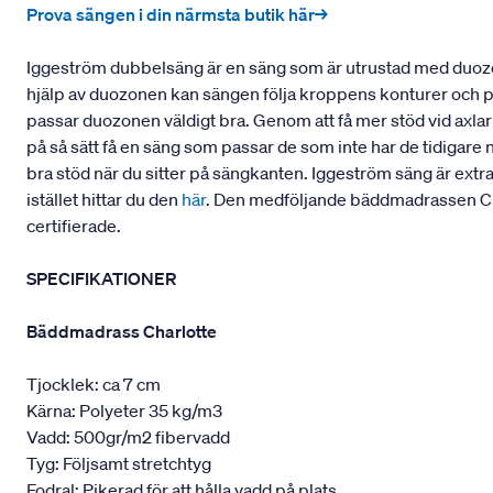
Prova sängen i din närmsta butik här→
Iggeström dubbelsäng är en säng som är utrustad med duozo
hjälp av duozonen kan sängen följa kroppens konturer och pass
passar duozonen väldigt bra. Genom att få mer stöd vid axla
på så sätt få en säng som passar de som inte har de tidigare 
bra stöd när du sitter på sängkanten. Iggeström säng är extr
istället hittar du den
här
. Den medföljande bäddmadrassen Cha
certifierade.
SPECIFIKATIONER
Bäddmadrass Charlotte
Tjocklek: ca 7 cm
Kärna: Polyeter 35 kg/m3
Vadd: 500gr/m2 fibervadd
Tyg: Följsamt stretchtyg
Fodral: Pikerad för att hålla vadd på plats