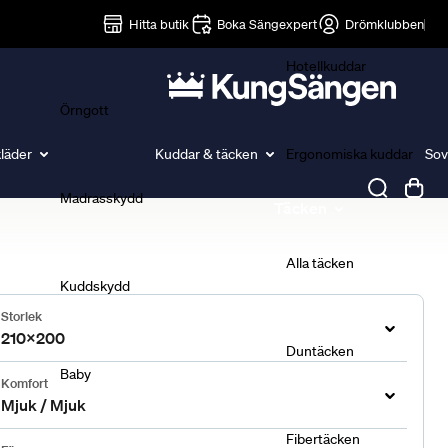
Lakan
Hitta butik
Boka Sängexpert
Drömklubben
Hotellkuddar
Örngott
läder
Kuddar & täcken
Ergonomiska kuddar
Sov
Madrasskydd
Täcken
Alla täcken
Kuddskydd
Storlek
210x200
Duntäcken
Baby
Komfort
Mjuk / Mjuk
Fibertäcken