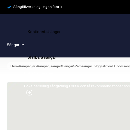
Ramsängar
Sängtillverkning i egen fabrik
Kontinentalsängar
Sängar
Ställbara sängar
Hem
Kampanjer
Kampanjsängar
Sängar
Ramsängar
Iggeström Dubbelsän
Boka Sängexpert
Boka personlig rådgivning i butik och få rekommendationer som 