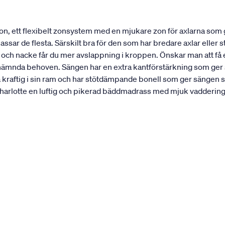
n, ett flexibelt zonsystem med en mjukare zon för axlarna som
ar de flesta. Särskilt bra för den som har bredare axlar eller st
r och nacke får du mer avslappning i kroppen. Önskar man att f
nämnda behoven. Sängen har en extra kantförstärkning som ger sän
a kraftig i sin ram och har stötdämpande bonell som ger sängen s
rlotte en luftig och pikerad bäddmadrass med mjuk vaddering. 