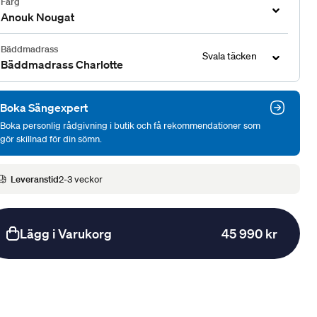
Färg
Anouk Nougat
Bäddmadrass
Svala täcken
Bäddmadrass Charlotte
Boka Sängexpert
Boka personlig rådgivning i butik och få rekommendationer som
gör skillnad för din sömn.
Leveranstid
2-3 veckor
Lägg i Varukorg
45 990 kr