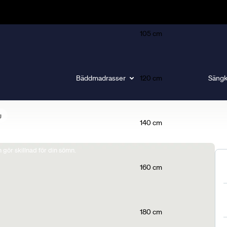
105 cm
Bäddmadrasser
120 cm
Sängk
g
140 cm
gör skillnad för din sömn.
160 cm
180 cm