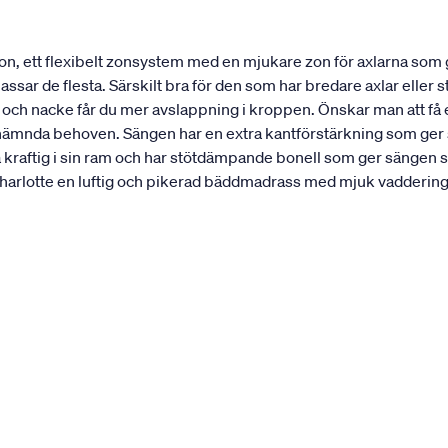
n, ett flexibelt zonsystem med en mjukare zon för axlarna som
ar de flesta. Särskilt bra för den som har bredare axlar eller st
r och nacke får du mer avslappning i kroppen. Önskar man att f
nämnda behoven. Sängen har en extra kantförstärkning som ger sän
a kraftig i sin ram och har stötdämpande bonell som ger sängen s
rlotte en luftig och pikerad bäddmadrass med mjuk vaddering. 