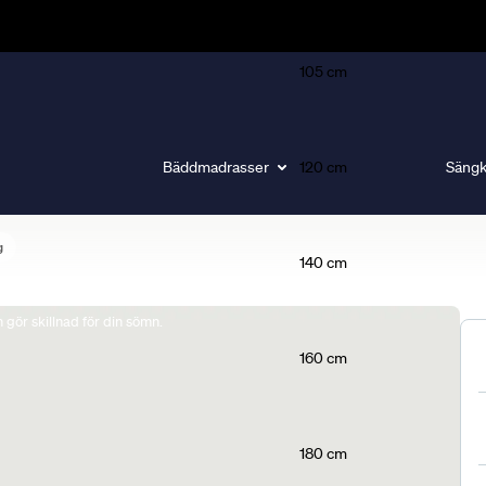
105 cm
Bäddmadrasser
120 cm
Sängk
g
140 cm
gör skillnad för din sömn.
160 cm
180 cm