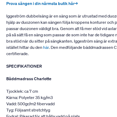
Prova sängen i din närmsta butik här→
Iggeström dubbelsäng är en säng som är utrustad med duozo
hjälp av duozonen kan sängen följa kroppens konturer och pass
passar duozonen väldigt bra. Genom att få mer stöd vid axla
på så sätt få en säng som passar de som inte har de tidigare 
bra stöd när du sitter på sängkanten. Iggeström säng är extr
istället hittar du den
här
. Den medföljande bäddmadrassen Cha
certifierade.
SPECIFIKATIONER
Bäddmadrass Charlotte
Tjocklek: ca 7 cm
Kärna: Polyeter 35 kg/m3
Vadd: 500gr/m2 fibervadd
Tyg: Följsamt stretchtyg
Fodral: Pikerad för att hålla vadd på plats