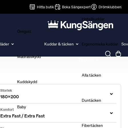
Lakan
Hitta butik
Boka Sängexpert
Drömklubben
Hotellkuddar
Örngott
läder
Kuddar & täcken
Ergonomiska kuddar
Sov
Madrasskydd
Täcken
Alla täcken
Kuddskydd
Storlek
180x200
Duntäcken
Baby
Komfort
Extra Fast / Extra Fast
Fibertäcken