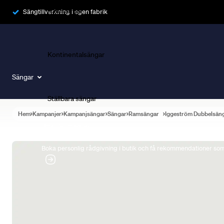
Ramsängar
Sängtillverkning i egen fabrik
Kontinentalsängar
Sängar
Ställbara sängar
Hem
Kampanjer
Kampanjsängar
Sängar
Ramsängar
Iggeström Dubbelsän
Boka Sängexpert
Boka personlig rådgivning i butik och få rekommendationer som 