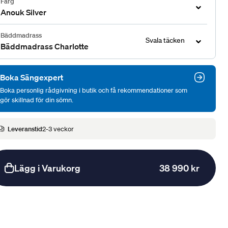
Färg
Anouk Silver
Bäddmadrass
Svala täcken
Bäddmadrass Charlotte
Boka Sängexpert
Boka personlig rådgivning i butik och få rekommendationer som
gör skillnad för din sömn.
Leveranstid
2-3 veckor
Lägg i Varukorg
38 990 kr