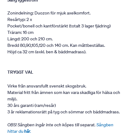
Säng Iggeström
Zonindelning: Duozon för mjuk axelkomfort.
Resårtyp: 2 x
Pocket/bonell och kantförstärkt (totalt 3 lager fjädring)
Träram: 16 cm
Längd: 200 och 210 cm.
Bredd 80,90,105,120 och 140 cm. Kan måttbeställas.
Höjd ca 32 cm (exkl. ben & bäddmadrass).
TRYGGT VAL
Virke från ansvarsfullt svenskt skogsbruk.
Material fritt från ämnen som kan vara skadliga för hälsa och
miljö.
30 års garanti (ram/resår)
3 år reklamationsrätt på tyg och sömmar och bäddmadrass.
OBS! Sängben ingår inte och köpes till separat.
Sängben
hittar du
här
.