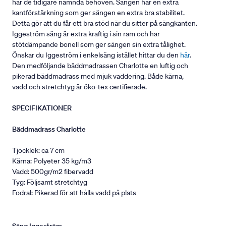
har de tidigare nämnda behoven. Sängen har en extra
kantförstärkning som ger sängen en extra bra stabilitet.
Detta gör att du får ett bra stöd när du sitter på sängkanten.
Iggeström säng är extra kraftig i sin ram och har
stötdämpande bonell som ger sängen sin extra tålighet.
Önskar du Iggeström i enkelsäng istället hittar du den
här
.
Den medföljande bäddmadrassen Charlotte en luftig och
pikerad bäddmadrass med mjuk vaddering. Både kärna,
vadd och stretchtyg är öko-tex certifierade.
SPECIFIKATIONER
Bäddmadrass Charlotte
Tjocklek: ca 7 cm
Kärna: Polyeter 35 kg/m3
Vadd: 500gr/m2 fibervadd
Tyg: Följsamt stretchtyg
Fodral: Pikerad för att hålla vadd på plats