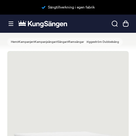
Sängtillverkning i egen fabrik
Hem
Kampanjer
Kampanjsängar
Sängar
Ramsängar
Iggeström Dubbelsäng