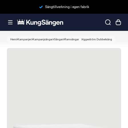
Sängtillverkning i egen fabrik
Hem
Kampanjer
Kampanjsängar
Sängar
Ramsängar
Iggeström Dubbelsäng