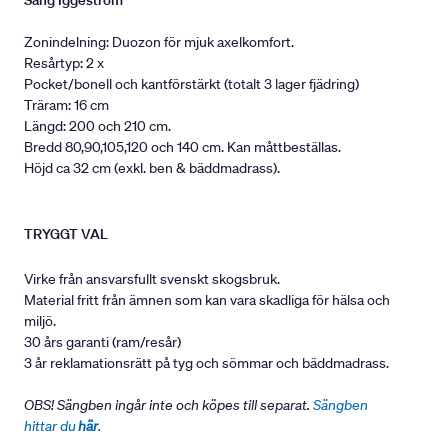
Säng Iggeström
Zonindelning: Duozon för mjuk axelkomfort.
Resårtyp: 2 x
Pocket/bonell och kantförstärkt (totalt 3 lager fjädring)
Träram: 16 cm
Längd: 200 och 210 cm.
Bredd 80,90,105,120 och 140 cm. Kan måttbeställas.
Höjd ca 32 cm (exkl. ben & bäddmadrass).
TRYGGT VAL
Virke från ansvarsfullt svenskt skogsbruk.
Material fritt från ämnen som kan vara skadliga för hälsa och
miljö.
30 års garanti (ram/resår)
3 år reklamationsrätt på tyg och sömmar och bäddmadrass.
OBS! Sängben ingår inte och köpes till separat.
Sängben
hittar du
här
.