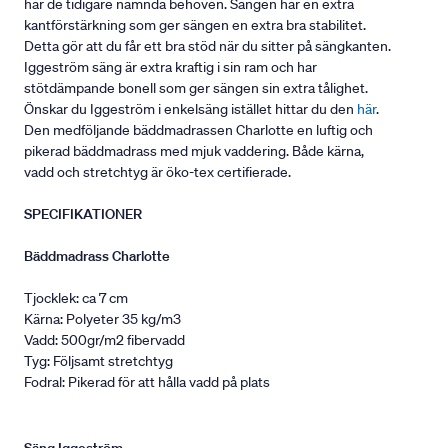
har de tidigare nämnda behoven. Sängen har en extra
kantförstärkning som ger sängen en extra bra stabilitet.
Detta gör att du får ett bra stöd när du sitter på sängkanten.
Iggeström säng är extra kraftig i sin ram och har
stötdämpande bonell som ger sängen sin extra tålighet.
Önskar du Iggeström i enkelsäng istället hittar du den
här
.
Den medföljande bäddmadrassen Charlotte en luftig och
pikerad bäddmadrass med mjuk vaddering. Både kärna,
vadd och stretchtyg är öko-tex certifierade.
SPECIFIKATIONER
Bäddmadrass Charlotte
Tjocklek: ca 7 cm
Kärna: Polyeter 35 kg/m3
Vadd: 500gr/m2 fibervadd
Tyg: Följsamt stretchtyg
Fodral: Pikerad för att hålla vadd på plats