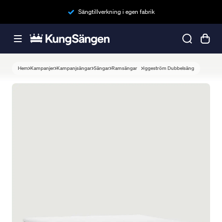
Sängtillverkning i egen fabrik
Hem
Kampanjer
Kampanjsängar
Sängar
Ramsängar
Iggeström Dubbelsäng