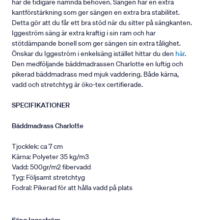
har de tidigare nämnda behoven. Sängen har en extra
kantförstärkning som ger sängen en extra bra stabilitet.
Detta gör att du får ett bra stöd när du sitter på sängkanten.
Iggeström säng är extra kraftig i sin ram och har
stötdämpande bonell som ger sängen sin extra tålighet.
Önskar du Iggeström i enkelsäng istället hittar du den
här
.
Den medföljande bäddmadrassen Charlotte en luftig och
pikerad bäddmadrass med mjuk vaddering. Både kärna,
vadd och stretchtyg är öko-tex certifierade.
SPECIFIKATIONER
Bäddmadrass Charlotte
Tjocklek: ca 7 cm
Kärna: Polyeter 35 kg/m3
Vadd: 500gr/m2 fibervadd
Tyg: Följsamt stretchtyg
Fodral: Pikerad för att hålla vadd på plats