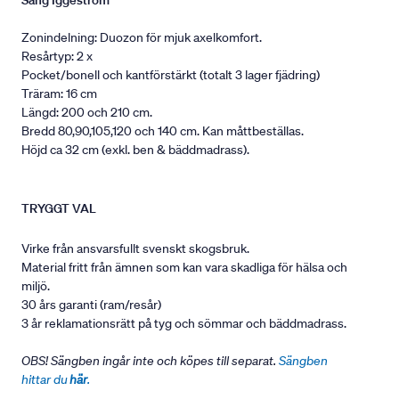
Säng Iggeström
Zonindelning: Duozon för mjuk axelkomfort.
Resårtyp: 2 x
Pocket/bonell och kantförstärkt (totalt 3 lager fjädring)
Träram: 16 cm
Längd: 200 och 210 cm.
Bredd 80,90,105,120 och 140 cm. Kan måttbeställas.
Höjd ca 32 cm (exkl. ben & bäddmadrass).
TRYGGT VAL
Virke från ansvarsfullt svenskt skogsbruk.
Material fritt från ämnen som kan vara skadliga för hälsa och
miljö.
30 års garanti (ram/resår)
3 år reklamationsrätt på tyg och sömmar och bäddmadrass.
OBS! Sängben ingår inte och köpes till separat.
Sängben
hittar du
här
.