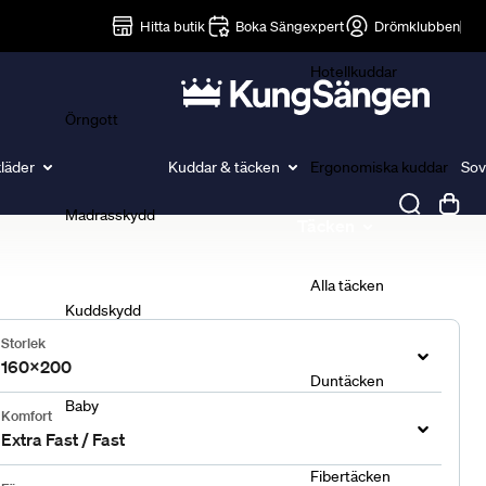
Lakan
Hitta butik
Boka Sängexpert
Drömklubben
Hotellkuddar
Örngott
läder
Kuddar & täcken
Ergonomiska kuddar
Sov
Madrasskydd
Täcken
Alla täcken
Kuddskydd
Storlek
160x200
Duntäcken
Baby
Komfort
Extra Fast / Fast
Fibertäcken