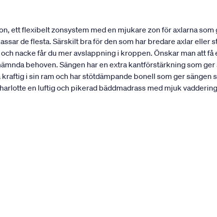
n, ett flexibelt zonsystem med en mjukare zon för axlarna som
ar de flesta. Särskilt bra för den som har bredare axlar eller st
r och nacke får du mer avslappning i kroppen. Önskar man att f
nämnda behoven. Sängen har en extra kantförstärkning som ger sän
a kraftig i sin ram och har stötdämpande bonell som ger sängen s
rlotte en luftig och pikerad bäddmadrass med mjuk vaddering. 