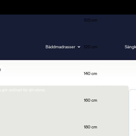
105 cm
Bäddmadrasser
120 cm
Sängk
g
140 cm
gör skillnad för din sömn.
160 cm
180 cm