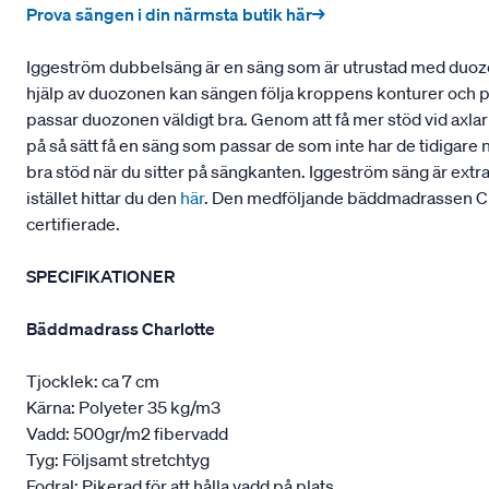
Prova sängen i din närmsta butik här→
Iggeström dubbelsäng är en säng som är utrustad med duozo
hjälp av duozonen kan sängen följa kroppens konturer och pass
passar duozonen väldigt bra. Genom att få mer stöd vid axla
på så sätt få en säng som passar de som inte har de tidigare 
bra stöd när du sitter på sängkanten. Iggeström säng är extr
istället hittar du den
här
. Den medföljande bäddmadrassen Cha
certifierade.
SPECIFIKATIONER
Bäddmadrass Charlotte
Tjocklek: ca 7 cm
Kärna: Polyeter 35 kg/m3
Vadd: 500gr/m2 fibervadd
Tyg: Följsamt stretchtyg
Fodral: Pikerad för att hålla vadd på plats