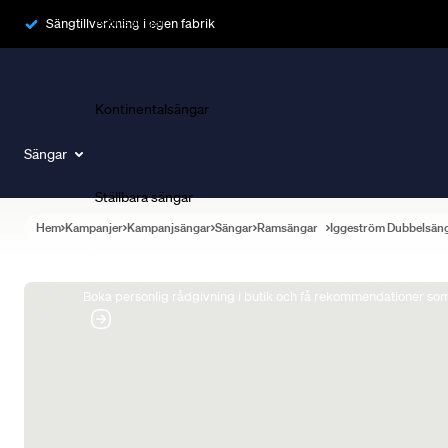
Ramsängar
Sängtillverkning i egen fabrik
Kontinentalsängar
Sängar
Ställbara sängar
Hem
Kampanjer
Kampanjsängar
Sängar
Ramsängar
Iggeström Dubbelsän
Boka Sängexpert
Boka personlig rådgivning i butik och få rekommendationer som 