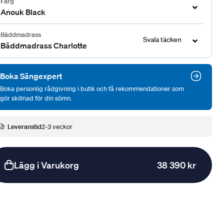
Färg
Anouk Black
Bäddmadrass
Svala täcken
Bäddmadrass Charlotte
Boka Sängexpert
Boka personlig rådgivning i butik och få rekommendationer som
gör skillnad för din sömn.
Leveranstid
2-3 veckor
Lägg i Varukorg
38 390 kr