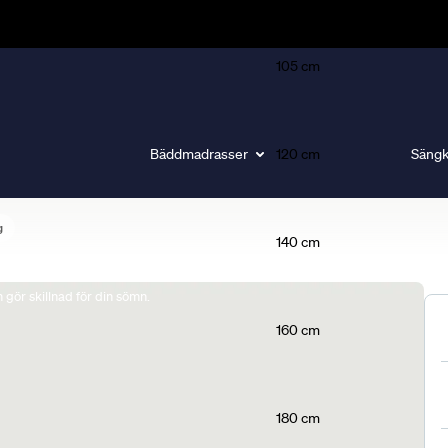
105 cm
Bäddmadrasser
120 cm
Sängk
g
140 cm
gör skillnad för din sömn.
160 cm
180 cm