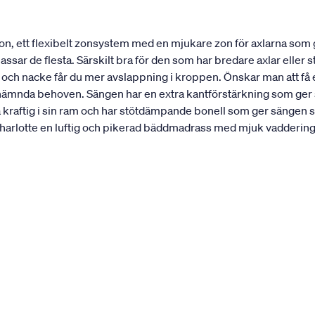
n, ett flexibelt zonsystem med en mjukare zon för axlarna som
ar de flesta. Särskilt bra för den som har bredare axlar eller st
r och nacke får du mer avslappning i kroppen. Önskar man att f
nämnda behoven. Sängen har en extra kantförstärkning som ger sän
a kraftig i sin ram och har stötdämpande bonell som ger sängen s
rlotte en luftig och pikerad bäddmadrass med mjuk vaddering. 