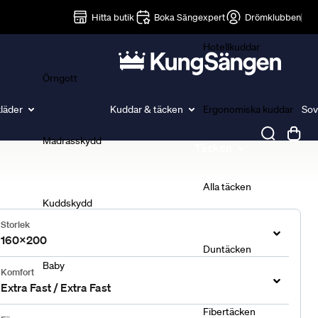
Lakan
Hitta butik
Boka Sängexpert
Drömklubben
Hotellkuddar
Örngott
läder
Kuddar & täcken
Ergonomiska kuddar
Sov
Madrasskydd
Täcken
Alla täcken
Kuddskydd
Storlek
160x200
Duntäcken
Baby
Komfort
Extra Fast / Extra Fast
Fibertäcken