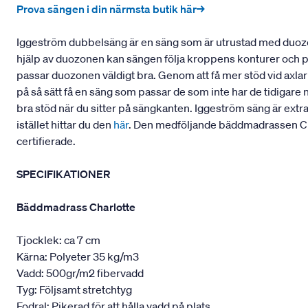
Prova sängen i din närmsta butik här→
Iggeström dubbelsäng är en säng som är utrustad med duozo
hjälp av duozonen kan sängen följa kroppens konturer och pass
passar duozonen väldigt bra. Genom att få mer stöd vid axla
på så sätt få en säng som passar de som inte har de tidigare 
bra stöd när du sitter på sängkanten. Iggeström säng är extr
istället hittar du den
här
. Den medföljande bäddmadrassen Cha
certifierade.
SPECIFIKATIONER
Bäddmadrass Charlotte
Tjocklek: ca 7 cm
Kärna: Polyeter 35 kg/m3
Vadd: 500gr/m2 fibervadd
Tyg: Följsamt stretchtyg
Fodral: Pikerad för att hålla vadd på plats