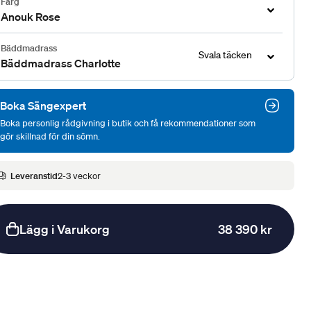
Färg
Anouk Rose
Bäddmadrass
Svala täcken
Bäddmadrass Charlotte
Boka Sängexpert
Boka personlig rådgivning i butik och få rekommendationer som
gör skillnad för din sömn.
Leveranstid
2-3 veckor
Lägg i Varukorg
38 390 kr