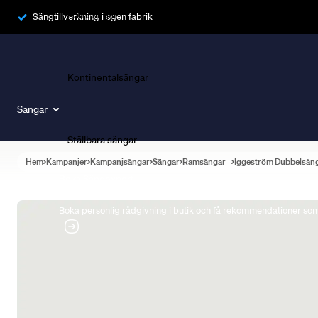
Ramsängar
Sängtillverkning i egen fabrik
Kontinentalsängar
Sängar
Ställbara sängar
Hem
Kampanjer
Kampanjsängar
Sängar
Ramsängar
Iggeström Dubbelsän
Boka Sängexpert
Boka personlig rådgivning i butik och få rekommendationer som 