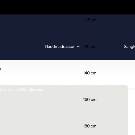
105 cm
Bäddmadrasser
120 cm
Sängk
g
140 cm
gör skillnad för din sömn.
160 cm
180 cm