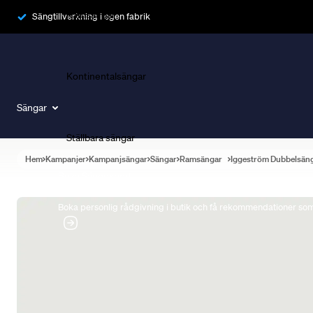
Ramsängar
Sängtillverkning i egen fabrik
Kontinentalsängar
Sängar
Ställbara sängar
Hem
Kampanjer
Kampanjsängar
Sängar
Ramsängar
Iggeström Dubbelsän
Boka Sängexpert
Boka personlig rådgivning i butik och få rekommendationer som 