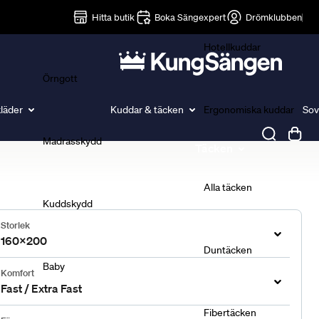
Lakan
Hitta butik
Boka Sängexpert
Drömklubben
Hotellkuddar
Örngott
läder
Kuddar & täcken
Ergonomiska kuddar
Sov
Madrasskydd
Täcken
Alla täcken
Kuddskydd
Storlek
160x200
Duntäcken
Baby
Komfort
Fast / Extra Fast
Fibertäcken