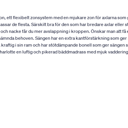
n, ett flexibelt zonsystem med en mjukare zon för axlarna som
ar de flesta. Särskilt bra för den som har bredare axlar eller st
r och nacke får du mer avslappning i kroppen. Önskar man att f
nämnda behoven. Sängen har en extra kantförstärkning som ger sän
a kraftig i sin ram och har stötdämpande bonell som ger sängen s
rlotte en luftig och pikerad bäddmadrass med mjuk vaddering. 