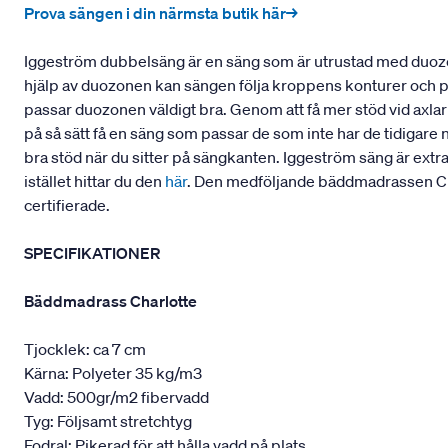
Prova sängen i din närmsta butik här→
Iggeström dubbelsäng är en säng som är utrustad med duozo
hjälp av duozonen kan sängen följa kroppens konturer och pass
passar duozonen väldigt bra. Genom att få mer stöd vid axla
på så sätt få en säng som passar de som inte har de tidigare 
bra stöd när du sitter på sängkanten. Iggeström säng är extr
istället hittar du den
här
. Den medföljande bäddmadrassen Cha
certifierade.
SPECIFIKATIONER
Bäddmadrass Charlotte
Tjocklek: ca 7 cm
Kärna: Polyeter 35 kg/m3
Vadd: 500gr/m2 fibervadd
Tyg: Följsamt stretchtyg
Fodral: Pikerad för att hålla vadd på plats