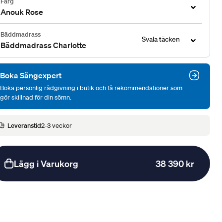
Färg
Anouk Rose
Bäddmadrass
Svala täcken
Bäddmadrass Charlotte
Boka Sängexpert
Boka personlig rådgivning i butik och få rekommendationer som
gör skillnad för din sömn.
Leveranstid
2-3 veckor
Lägg i Varukorg
38 390 kr