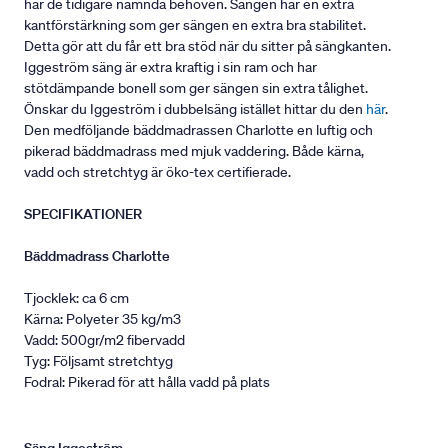
har de tidigare nämnda behoven. Sängen har en extra
kantförstärkning som ger sängen en extra bra stabilitet.
Detta gör att du får ett bra stöd när du sitter på sängkanten.
Iggeström säng är extra kraftig i sin ram och har
stötdämpande bonell som ger sängen sin extra tålighet.
Önskar du Iggeström i dubbelsäng istället hittar du den
här
.
Den medföljande bäddmadrassen Charlotte en luftig och
pikerad bäddmadrass med mjuk vaddering. Både kärna,
vadd och stretchtyg är öko-tex certifierade.
SPECIFIKATIONER
Bäddmadrass Charlotte
Tjocklek: ca 6 cm
Kärna: Polyeter 35 kg/m3
Vadd: 500gr/m2 fibervadd
Tyg: Följsamt stretchtyg
Fodral: Pikerad för att hålla vadd på plats