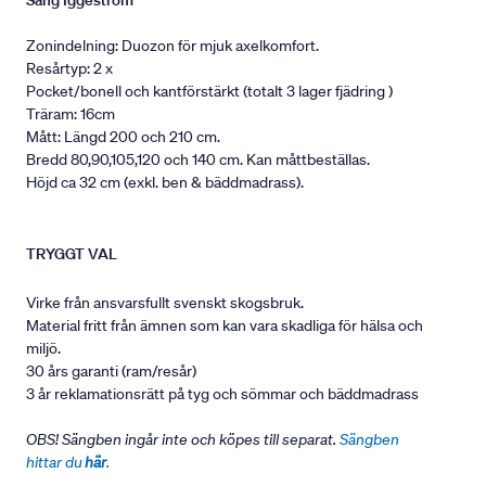
Säng Iggeström
Zonindelning: Duozon för mjuk axelkomfort.
Resårtyp: 2 x
Pocket/bonell och kantförstärkt (totalt 3 lager fjädring )
Träram: 16cm
Mått: Längd 200 och 210 cm.
Bredd 80,90,105,120 och 140 cm. Kan måttbeställas.
Höjd ca 32 cm (exkl. ben & bäddmadrass).
TRYGGT VAL
Virke från ansvarsfullt svenskt skogsbruk.
Material fritt från ämnen som kan vara skadliga för hälsa och
miljö.
30 års garanti (ram/resår)
3 år reklamationsrätt på tyg och sömmar och bäddmadrass
OBS! Sängben ingår inte och köpes till separat.
Sängben
hittar du
här
.