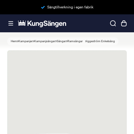
Sängtillverkning i egen fabrik
Hem
Kampanjer
Kampanjsängar
Sängar
Ramsängar
Iggeström Enkelsäng