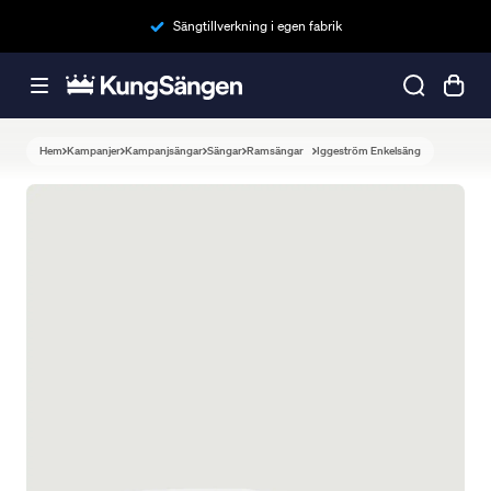
Sängtillverkning i egen fabrik
Hem
Kampanjer
Kampanjsängar
Sängar
Ramsängar
Iggeström Enkelsäng