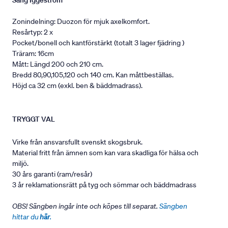
Säng Iggeström
Zonindelning: Duozon för mjuk axelkomfort.
Resårtyp: 2 x
Pocket/bonell och kantförstärkt (totalt 3 lager fjädring )
Träram: 16cm
Mått: Längd 200 och 210 cm.
Bredd 80,90,105,120 och 140 cm. Kan måttbeställas.
Höjd ca 32 cm (exkl. ben & bäddmadrass).
TRYGGT VAL
Virke från ansvarsfullt svenskt skogsbruk.
Material fritt från ämnen som kan vara skadliga för hälsa och
miljö.
30 års garanti (ram/resår)
3 år reklamationsrätt på tyg och sömmar och bäddmadrass
OBS! Sängben ingår inte och köpes till separat.
Sängben
hittar du
här
.