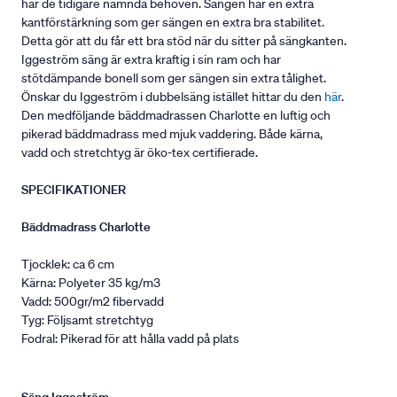
har de tidigare nämnda behoven. Sängen har en extra
kantförstärkning som ger sängen en extra bra stabilitet.
Detta gör att du får ett bra stöd när du sitter på sängkanten.
Iggeström säng är extra kraftig i sin ram och har
stötdämpande bonell som ger sängen sin extra tålighet.
Önskar du Iggeström i dubbelsäng istället hittar du den
här
.
Den medföljande bäddmadrassen Charlotte en luftig och
pikerad bäddmadrass med mjuk vaddering. Både kärna,
vadd och stretchtyg är öko-tex certifierade.
SPECIFIKATIONER
Bäddmadrass Charlotte
Tjocklek: ca 6 cm
Kärna: Polyeter 35 kg/m3
Vadd: 500gr/m2 fibervadd
Tyg: Följsamt stretchtyg
Fodral: Pikerad för att hålla vadd på plats